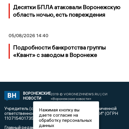
Десятки БПЛА атаковали Воронежскую
область ночью, есть повреждения
05/08/2026 14:40
Подробности банкротства группы
«Квант» с заводом в Воронеже
ВОРОНЕЖСКИЕ
2019 © VORONEZHNEWS.RU | СИ
НОВОСТИ
«Воронежские новости»
Учредитель (соучредители): Общество с ограниченной
Нажимая кнопку вы
ответственностью "РЕГИОНАЛЬНЫЕ НОВОСТИ" (ОГРН
даете согласие на
1107154017354)
обработку персональных
данных
Главный редактор: Пирогов А.А.