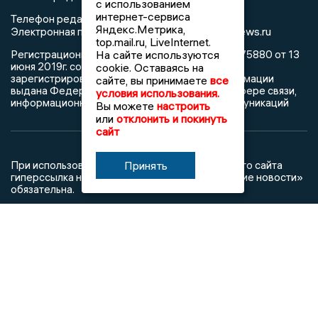
с использованием
интернет-сервиса
Телефон редакции: +7 (473) 262 77 92
Яндекс.Метрика,
info@voronezhnews.ru
Электронная почта редакции:
top.mail.ru, LiveInternet.
На сайте используются
Регистрационный номер: серия Эл № ФС 77 - 75880 от 13
июня 2019г. согласно выписке из реестра
cookie. Оставаясь на
зарегистрированных средств массовой информации
сайте, вы принимаете
все
выдана Федеральной службой по надзору в сфере связи,
условия использования.
информационных технологий и массовых коммуникаций
Вы можете
настроить
или
отклонить и покинуть
сайт
Принять
При использовании любого материала с данного сайта
гиперссылка на Сетевое издание «Воронежские новости»
обязательна.
Сообщения на сером фоне размещены на правах рекламы
@mazov
MAX
Написать директору в телеграм
или
О холдинге
Вакансии
Реклама
Дежурный по новостям