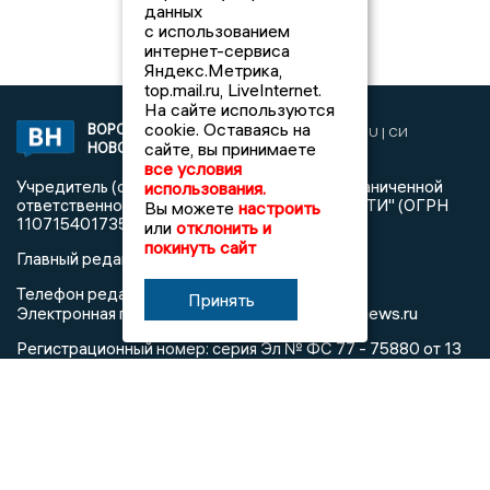
данных
с использованием
интернет-сервиса
Яндекс.Метрика,
top.mail.ru, LiveInternet.
На сайте используются
cookie. Оставаясь на
ВОРОНЕЖСКИЕ
2019 © VORONEZHNEWS.RU | СИ
сайте, вы принимаете
НОВОСТИ
«Воронежские новости»
все условия
Учредитель (соучредители): Общество с ограниченной
использования.
ответственностью "РЕГИОНАЛЬНЫЕ НОВОСТИ" (ОГРН
Вы можете
настроить
1107154017354)
или
отклонить и
покинуть сайт
Главный редактор: Пирогов А.А.
Телефон редакции: +7 (473) 262 77 92
Принять
info@voronezhnews.ru
Электронная почта редакции:
Регистрационный номер: серия Эл № ФС 77 - 75880 от 13
июня 2019г. согласно выписке из реестра
зарегистрированных средств массовой информации
выдана Федеральной службой по надзору в сфере связи,
информационных технологий и массовых коммуникаций