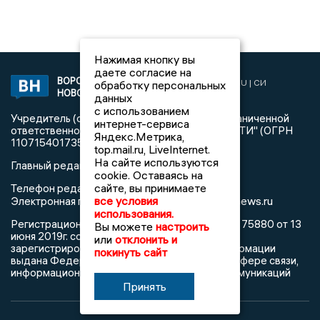
Нажимая кнопку вы
даете согласие на
ВОРОНЕЖСКИЕ
2019 © VORONEZHNEWS.RU | СИ
обработку персональных
НОВОСТИ
«Воронежские новости»
данных
с использованием
Учредитель (соучредители): Общество с ограниченной
интернет-сервиса
ответственностью "РЕГИОНАЛЬНЫЕ НОВОСТИ" (ОГРН
Яндекс.Метрика,
1107154017354)
top.mail.ru, LiveInternet.
На сайте используются
Главный редактор: Пирогов А.А.
cookie. Оставаясь на
сайте, вы принимаете
Телефон редакции: +7 (473) 262 77 92
info@voronezhnews.ru
все условия
Электронная почта редакции:
использования.
Регистрационный номер: серия Эл № ФС 77 - 75880 от 13
Вы можете
настроить
июня 2019г. согласно выписке из реестра
или
отклонить и
зарегистрированных средств массовой информации
покинуть сайт
выдана Федеральной службой по надзору в сфере связи,
информационных технологий и массовых коммуникаций
Принять