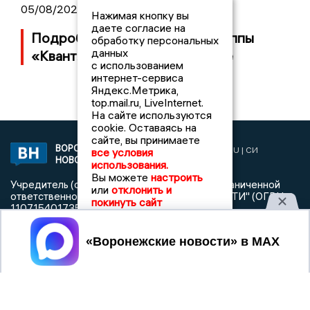
05/08/2026 14:40
Нажимая кнопку вы
даете согласие на
Подробности банкротства группы
обработку персональных
данных
«Квант» с заводом в Воронеже
с использованием
интернет-сервиса
Яндекс.Метрика,
top.mail.ru, LiveInternet.
На сайте используются
cookie. Оставаясь на
сайте, вы принимаете
ВОРОНЕЖСКИЕ
2019 © VORONEZHNEWS.RU | СИ
все условия
НОВОСТИ
«Воронежские новости»
использования.
Вы можете
настроить
Учредитель (соучредители): Общество с ограниченной
или
отклонить и
ответственностью "РЕГИОНАЛЬНЫЕ НОВОСТИ" (ОГРН
покинуть сайт
1107154017354)
Главный редактор: Пирогов А.А.
Принять
Телефон редакции: +7 (473) 262 77 92
info@voronezhnews.ru
Электронная почта редакции:
Регистрационный номер: серия Эл № ФС 77 - 75880 от 13
июня 2019г. согласно выписке из реестра