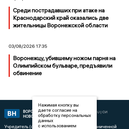
Среди пострадавших при атаке на
Краснодарский край оказались две
жительницы Воронежской области
03/08/2026 17:35
Воронежцу, убившему ножом парня на
Олимпийском бульваре, предъявили
обвинение
Нажимая кнопку вы
даете согласие на
ВОРОНЕЖСКИЕ
2019 © VORONEZHNEWS.RU | СИ
обработку персональных
НОВОСТИ
«Воронежские новости»
данных
с использованием
Учредитель (соучредители): Общество с ограниченной