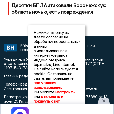
Десятки БПЛА атаковали Воронежскую
область ночью, есть повреждения
Нажимая кнопку вы
даете согласие на
обработку персональных
данных
ВОРОНЕЖСКИЕ
2019 © VORONEZHNEWS.RU | СИ
НОВОСТИ
с использованием
«Воронежские новости»
интернет-сервиса
Учредитель (соучредители): Общество с ограниченной
Яндекс.Метрика,
ответственностью "РЕГИОНАЛЬНЫЕ НОВОСТИ" (ОГРН
top.mail.ru, LiveInternet.
1107154017354)
На сайте используются
cookie. Оставаясь на
Главный редактор: Пирогов А.А.
сайте, вы принимаете
все условия
Телефон редакции: +7 (473) 262 77 92
использования.
info@voronezhnews.ru
Электронная почта редакции:
Вы можете
настроить
или
отклонить и
Регистрационный номер: серия Эл № ФС 77 - 75880 от 13
покинуть сайт
июня 2019г. согласно выписке из реестра
зарегистрированных средств массовой информации
выдана Федеральной службой по надзору в сфере связи,
Принять