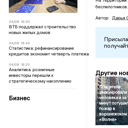
беспилотников.
Автор:
Дарья 
04/08
16:50
ВТБ поддержал строительство
новых жилых домов
Присыла
04/08
16:40
получайт
Статистика: рефинансирование
кредитов экономит четверть платежа
04/08
16:20
Аналитика: розничные
Другие но
инвесторы перешли к
стратегическому накоплению
Спасатели
эвакуировали
Бизнес
человека и за 
минут потуши
пожар в
воронежском
«Волна»