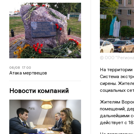
© ООО "Региона
06/08
17:00
На территории 
Атака мертвецов
Система экстре
сирены. Жител
Новости компаний
социальных сет
Жителям Ворон
помещений, дер
дальнейшими с
действует с 18
На территории 