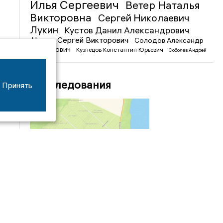
Илья Сергеевич
Ветер Наталья
Викторовна
Сергей Николаевич
Лукин
Кустов Данил Александрович
Чижов Сергей Викторович
Солодов Александр
Михайлович
Кузнецов Константин Юрьевич
Соболев Андрей
Иванович
Расследования
Принять
04/03
09:50
«Зимники» против «летников», а Попенков
против всех. Электроколлапс на окраине
Воронежа