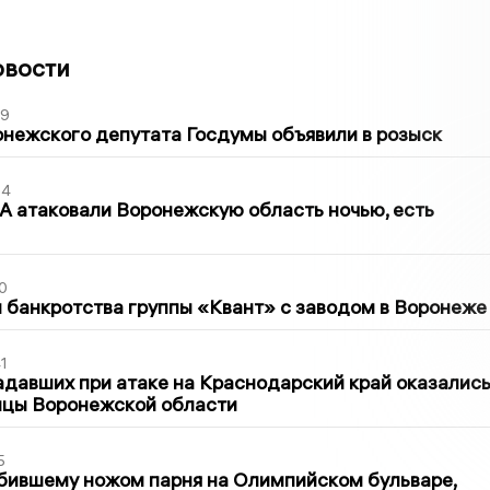
овости
39
нежского депутата Госдумы объявили в розыск
54
 атаковали Воронежскую область ночью, есть
0
банкротства группы «Квант» с заводом в Воронеже
1
давших при атаке на Краснодарский край оказалис
ицы Воронежской области
5
бившему ножом парня на Олимпийском бульваре,