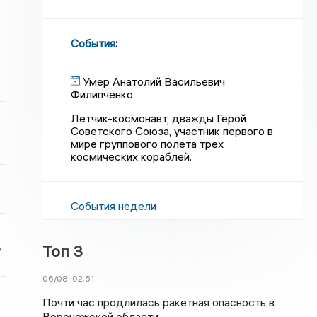
События
:
Умер Анатолий Васильевич
Филипченко
Летчик-космонавт, дважды Герой
Советского Союза, участник первого в
мире группового полета трех
космических кораблей.
События недели
ь
Топ 3
06/08
02:51
Почти час продлилась ракетная опасность в
Воронежской области