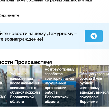
Сарканайте
йте новости нашему Дежурному –
е вознаграждение!
вости Происшествия
Черепно-
мозговую травму
Женщине
заработал
Обещал условны
наложили швы
тракторист из-за
срок за 3 млн
10
после нападения
нарушений в
рублей:
ли
неизвестного с
организации
известному
обувной ложкой в
работ в
адвокату вынесл
 ЖК
Воронежской
Воронежской
приговор в
области
области
Воронеже