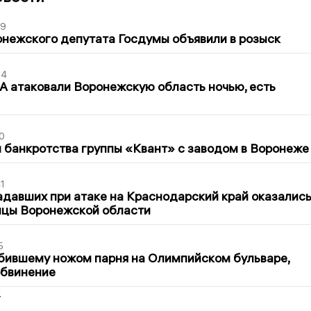
39
нежского депутата Госдумы объявили в розыск
54
 атаковали Воронежскую область ночью, есть
0
банкротства группы «Квант» с заводом в Воронеже
1
давших при атаке на Краснодарский край оказалис
ицы Воронежской области
5
бившему ножом парня на Олимпийском бульваре,
обвинение
2