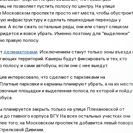
иц не позволяет пустить полосу по центру. На улице
 Московском проспекте просто нет места, чтобы обустрои
ую инфраструктуру и сделать пешеходные переходы у
ки. А если сжать остальные ряды, они или станут слишком
 придется и вовсе убрать. Именно поэтому для "выделенки"
ю правую полосу.
ят
делиниаторами
. Исключением станут только зоны въезда 
гающих территорий. Камеры будут фиксировать и тех, кто
 полосу, и сами автобусы, если они с нее выедут.
ев интересовало, что сделают с парковками на
Платные парковки и карманы планируют убрать, а на их мест
овочные площадки и выделенная полоса, по которой и пойду
обуса.
 планируется закрыть только на улице Плехановской от
 до главного корпуса ВГУ. На всех остальных участках они
лее того, на Московском проспекте добавится левый повор
Стрелковой Дивизии.