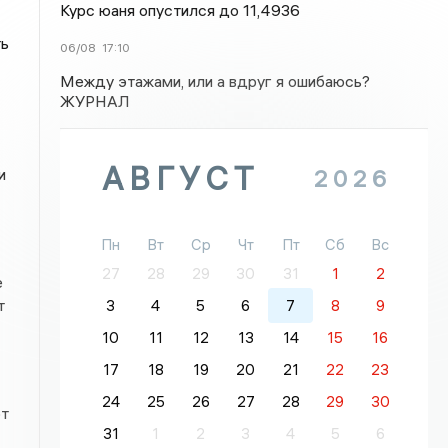
Курс юаня опустился до 11,4936
ть
06/08
17:10
Между этажами, или а вдруг я ошибаюсь?
ЖУРНАЛ
АВГУСТ
2026
и
Пн
Вт
Ср
Чт
Пт
Сб
Вс
27
28
29
30
31
1
2
е
т
3
4
5
6
7
8
9
10
11
12
13
14
15
16
17
18
19
20
21
22
23
24
25
26
27
28
29
30
от
31
1
2
3
4
5
6