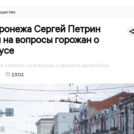
щество
ронежа Сергей Петрин
 на вопросы горожан о
усе
 ответил на вопросы о проекте метробуса
23:02