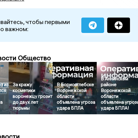
вайтесь, чтобы первыми
 о важном:
вости Общество
В Аннинском
т из
За кражу
В Борисоглебске
районе
лся
косметики
Воронежской
Воронежской
воронежцу грозит
области
области
 в
до двух лет
объявлена угроза
объявлена угроз
тюрьмы
удара БПЛА
удара БПЛА!
овости