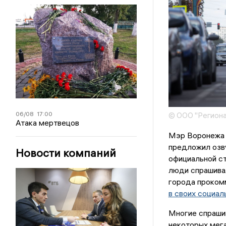
06/08
17:00
© ООО "Региона
Атака мертвецов
Мэр Воронежа 
предложил озву
Новости компаний
официальной с
люди спрашивал
города проком
в своих социал
Многие спрашив
некоторых мега