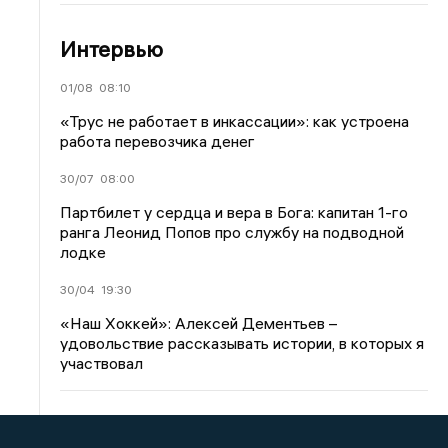
Интервью
01/08
08:10
«Трус не работает в инкассации»: как устроена
работа перевозчика денег
30/07
08:00
Партбилет у сердца и вера в Бога: капитан 1-го
ранга Леонид Попов про службу на подводной
лодке
30/04
19:30
«Наш Хоккей»: Алексей Дементьев –
удовольствие рассказывать истории, в которых я
участвовал