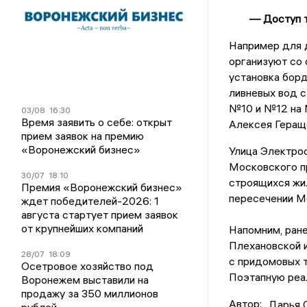
— Доступ т
Например для 
организуют со 
установка бор
ливневых вод 
№10 и №12 на 
03/08
16:30
Время заявить о себе: открыт
Алексея Геращ
прием заявок на премию
«Воронежский бизнес»
Улица Электрос
Московского п
30/07
18:10
строящихся жи
Премия «Воронежский бизнес»
пересечении Мо
ждет победителей-2026: 1
августа стартует прием заявок
от крупнейших компаний
Напомним, ран
Плехановской и
28/07
18:09
с придомовых т
Осетровое хозяйство под
Поэтапную реал
Воронежем выставили на
продажу за 350 миллионов
Автор:
Дарья 
рублей