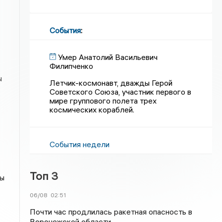
События
:
Умер Анатолий Васильевич
Филипченко
ы
Летчик-космонавт, дважды Герой
Советского Союза, участник первого в
мире группового полета трех
космических кораблей.
События недели
Топ 3
ды
06/08
02:51
Почти час продлилась ракетная опасность в
Воронежской области