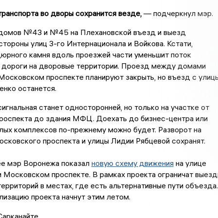
ранспорта во дворы сохранится везде,
— подчеркнул мэр.
домов №43 и №45 на Плехановской въезд и выезд
стороны улиц 3-го Интернационала и Войкова. Кстати,
дюрного камня вдоль проезжей части уменьшит поток
с дороги на дворовые территории. Проезд между домами
Московском проспекте планируют закрыть, но въезд с улиц
енко останется.
игнальная станет односторонней, но только на участке от
роспекта до здания МФЦ. Доехать до бизнес-центра или
лых комплексов по-прежнему можно будет. Разворот на
сковского проспекта и улицы Лидии Рябцевой сохранят.
ее мэр Воронежа показал
новую схему движения
на улице
 Московском проспекте. В рамках проекта ограничат выез
ерриторий в местах, где есть альтернативные пути объезда.
изацию проекта начнут этим летом.
Сарканайте