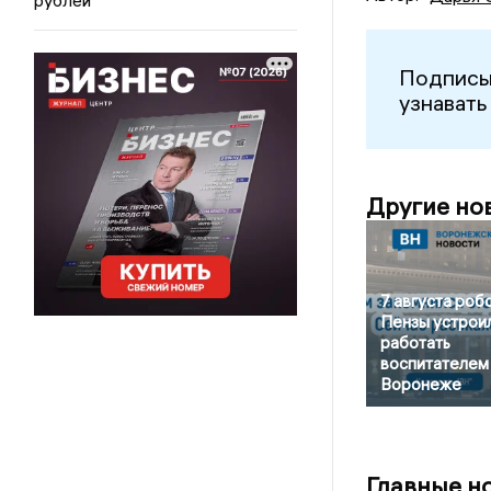
Подписы
узнавать
Другие но
7 августа робо
Пензы устрои
работать
воспитателем
Воронеже
Главные н