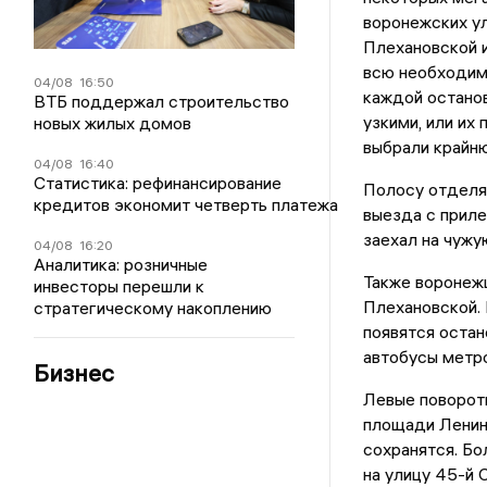
воронежских ул
Плехановской и
всю необходим
04/08
16:50
каждой останов
ВТБ поддержал строительство
узкими, или их
новых жилых домов
выбрали крайню
04/08
16:40
Статистика: рефинансирование
Полосу отдел
кредитов экономит четверть платежа
выезда с приле
заехал на чужую
04/08
16:20
Аналитика: розничные
Также воронежц
инвесторы перешли к
Плехановской. 
стратегическому накоплению
появятся остан
автобусы метр
Бизнес
Левые повороты
площади Ленина
сохранятся. Бо
на улицу 45-й 