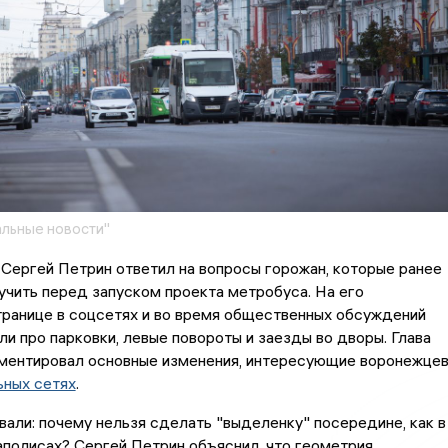
льные новости"
Сергей Петрин ответил на вопросы горожан, которые ранее
чить перед запуском проекта метробуса. На его
транице в соцсетях и во время общественных обсуждений
и про парковки, левые повороты и заезды во дворы. Глава
ментировал основные изменения, интересующие воронежцев
ьных сетях
.
али: почему нельзя сделать "выделенку" посередине, как в
полисах? Сергей Петрин объяснил, что геометрия