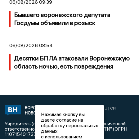
06/08/2026 09:39
Бывшего воронежского депутата
Госдумы объявили в розыск
06/08/2026 08:54
Десятки БПЛА атаковали Воронежскую
область ночью, есть повреждения
ВОРОНЕЖСКИЕ
2019 © VORONEZHNEWS.RU | СИ
НОВОСТИ
«Воронежские новости»
Нажимая кнопку вы
даете согласие на
Учредитель (соучредители): Общество с ограниченной
обработку персональных
ответственностью "РЕГИОНАЛЬНЫЕ НОВОСТИ" (ОГРН
данных
1107154017354)
с использованием