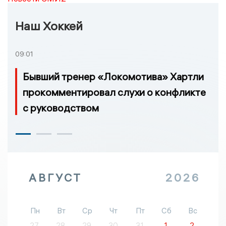
Наш Хоккей
09:01
Бывший тренер «Локомотива» Хартли
прокомментировал слухи о конфликте
с руководством
АВГУСТ
2026
Пн
Вт
Ср
Чт
Пт
Сб
Вс
27
28
29
30
31
1
2