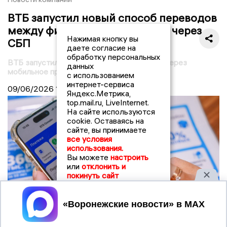
ВТБ запустил новый способ переводов
между физлицами по QR-коду через
Нажимая кнопку вы
СБП
даете согласие на
обработку персональных
ВТБ запустил C2C-переводы по QR-коду через
данных
мобильное приложение
с использованием
интернет-сервиса
09/06/2026
16:18
Яндекс.Метрика,
top.mail.ru, LiveInternet.
На сайте используются
cookie. Оставаясь на
сайте, вы принимаете
все условия
использования.
Вы можете
настроить
или
отклонить и
покинуть сайт
Принять