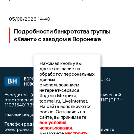
05/08/2026 14:40
Подробности банкротства группы
«Квант» с заводом в Воронеже
Нажимая кнопку вы
даете согласие на
обработку персональных
данных
ВОРОНЕЖСКИЕ
2019 © VORONEZHNEWS.RU | СИ
НОВОСТИ
с использованием
«Воронежские новости»
интернет-сервиса
Учредитель (соучредители): Общество с ограниченной
Яндекс.Метрика,
ответственностью "РЕГИОНАЛЬНЫЕ НОВОСТИ" (ОГРН
top.mail.ru, LiveInternet.
1107154017354)
На сайте используются
cookie. Оставаясь на
Главный редактор: Пирогов А.А.
сайте, вы принимаете
все условия
Телефон редакции: +7 (473) 262 77 92
использования.
info@voronezhnews.ru
Электронная почта редакции:
Вы можете
настроить