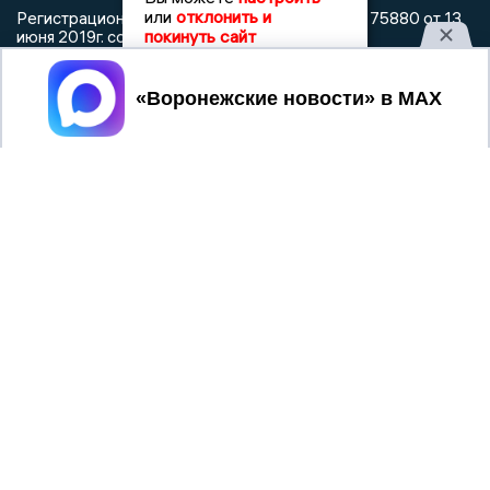
или
отклонить и
Регистрационный номер: серия Эл № ФС 77 - 75880 от 13
покинуть сайт
июня 2019г. согласно выписке из реестра
зарегистрированных средств массовой информации
выдана Федеральной службой по надзору в сфере связи,
Принять
информационных технологий и массовых коммуникаций
При использовании любого материала с данного сайта
гиперссылка на Сетевое издание «Воронежские новости»
обязательна.
Сообщения на сером фоне размещены на правах рекламы
@mazov
MAX
Написать директору в телеграм
или
О холдинге
Вакансии
Реклама
Дежурный по новостям
16+