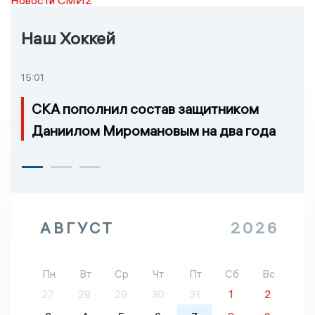
Наш Хоккей
15:01
СКА пополнил состав защитником
Даниилом Миромановым на два года
АВГУСТ
2026
Пн
Вт
Ср
Чт
Пт
Сб
Вс
27
28
29
30
31
1
2