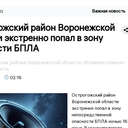
Важная новость
ВО
ожский район Воронежской
 экстренно попал в зону
сти БПЛА
ком районе Воронежской области объявили прямую
ость
02:16
Острогожский район
Воронежской области
экстренно попал в зону
непосредственной
опасности БПЛА ночью 16
июня. В муниципалитете