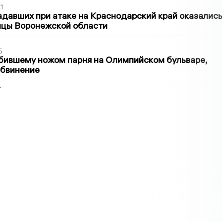
1
давших при атаке на Краснодарский край оказалис
ицы Воронежской области
5
бившему ножом парня на Олимпийском бульваре,
обвинение
2