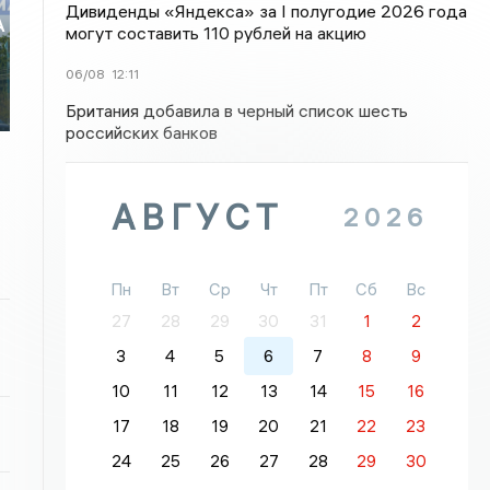
Дивиденды «Яндекса» за I полугодие 2026 года
А
могут составить 110 рублей на акцию
06/08
12:11
Британия добавила в черный список шесть
российских банков
АВГУСТ
2026
Пн
Вт
Ср
Чт
Пт
Сб
Вс
27
28
29
30
31
1
2
3
4
5
6
7
8
9
10
11
12
13
14
15
16
17
18
19
20
21
22
23
24
25
26
27
28
29
30