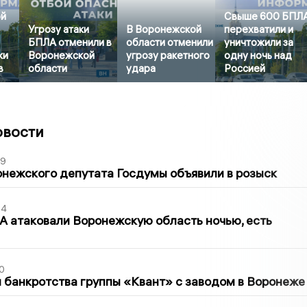
ой
Свыше 600 БПЛ
Угрозу атаки
В Воронежской
перехватили и
БПЛА отменили в
области отменили
уничтожили за
ки
Воронежской
угрозу ракетного
одну ночь над
в
области
удара
Россией
овости
39
нежского депутата Госдумы объявили в розыск
54
 атаковали Воронежскую область ночью, есть
0
банкротства группы «Квант» с заводом в Воронеже