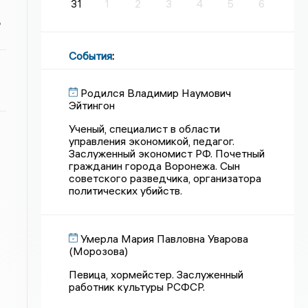
31
1
2
3
4
5
6
ь
События
:
Родился Владимир Наумович
Эйтингон
Ученый, специалист в области
управления экономикой, педагог.
Заслуженный экономист РФ. Почетный
гражданин города Воронежа. Сын
советского разведчика, организатора
политических убийств.
Умерла Мария Павловна Уварова
(Морозова)
Певица, хормейстер. Заслуженный
работник культуры РСФСР.