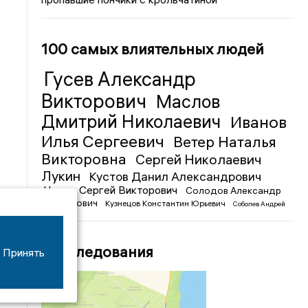
100 самых влиятельных людей
Гусев Александр
Викторович
Маслов
Дмитрий Николаевич
Иванов
Илья Сергеевич
Ветер Наталья
Викторовна
Сергей Николаевич
Лукин
Кустов Данил Александрович
Чижов Сергей Викторович
Солодов Александр
Михайлович
Кузнецов Константин Юрьевич
Соболев Андрей
Иванович
Расследования
Принять