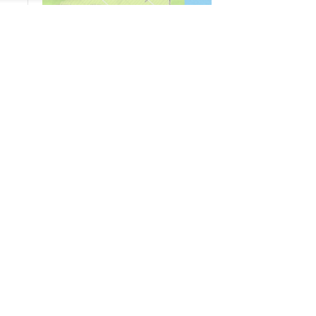
04/03
09:50
«Зимники» против «летников», а Попенков
против всех. Электроколлапс на окраине
Воронежа
Интервью
01/08
08:10
«Трус не работает в инкассации»: как устроена
работа перевозчика денег
30/07
08:00
Партбилет у сердца и вера в Бога: капитан 1-го
ранга Леонид Попов про службу на подводной
лодке