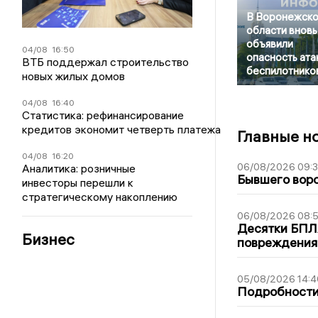
В Воронежск
области вновь
объявили
04/08
16:50
опасность ата
ВТБ поддержал строительство
беспилотнико
новых жилых домов
04/08
16:40
Статистика: рефинансирование
кредитов экономит четверть платежа
Главные н
04/08
16:20
06/08/2026 09:
Аналитика: розничные
Бывшего воро
инвесторы перешли к
стратегическому накоплению
06/08/2026 08:
Десятки БПЛА
Бизнес
повреждения
05/08/2026 14:4
Подробности 