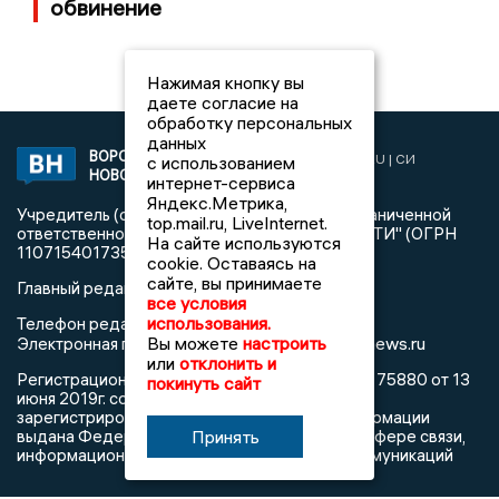
обвинение
Нажимая кнопку вы
даете согласие на
обработку персональных
данных
ВОРОНЕЖСКИЕ
2019 © VORONEZHNEWS.RU | СИ
с использованием
НОВОСТИ
«Воронежские новости»
интернет-сервиса
Яндекс.Метрика,
Учредитель (соучредители): Общество с ограниченной
top.mail.ru, LiveInternet.
ответственностью "РЕГИОНАЛЬНЫЕ НОВОСТИ" (ОГРН
На сайте используются
1107154017354)
cookie. Оставаясь на
сайте, вы принимаете
Главный редактор: Пирогов А.А.
все условия
использования.
Телефон редакции: +7 (473) 262 77 92
Вы можете
настроить
info@voronezhnews.ru
Электронная почта редакции:
или
отклонить и
Регистрационный номер: серия Эл № ФС 77 - 75880 от 13
покинуть сайт
июня 2019г. согласно выписке из реестра
зарегистрированных средств массовой информации
Принять
выдана Федеральной службой по надзору в сфере связи,
информационных технологий и массовых коммуникаций