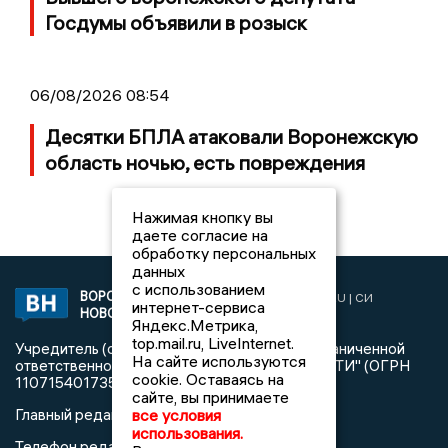
Госдумы объявили в розыск
06/08/2026 08:54
Десятки БПЛА атаковали Воронежскую
область ночью, есть повреждения
Нажимая кнопку вы
даете согласие на
обработку персональных
данных
с использованием
ВОРОНЕЖСКИЕ
2019 © VORONEZHNEWS.RU | СИ
интернет-сервиса
НОВОСТИ
«Воронежские новости»
Яндекс.Метрика,
top.mail.ru, LiveInternet.
Учредитель (соучредители): Общество с ограниченной
На сайте используются
ответственностью "РЕГИОНАЛЬНЫЕ НОВОСТИ" (ОГРН
cookie. Оставаясь на
1107154017354)
сайте, вы принимаете
Главный редактор: Пирогов А.А.
все условия
использования.
Телефон редакции: +7 (473) 262 77 92