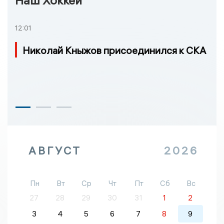
Наш Хоккей
12:01
Николай Кныжов присоединился к СКА
АВГУСТ
2026
Пн
Вт
Ср
Чт
Пт
Сб
Вс
27
28
29
30
31
1
2
3
4
5
6
7
8
9