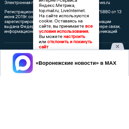
интернет-сервиса
info@voronezhnews.ru
Электронная почта редакции:
Яндекс.Метрика,
top.mail.ru, LiveInternet.
Регистрационный номер: серия Эл № ФС 77 - 75880 от 13
На сайте используются
июня 2019г. согласно выписке из реестра
cookie. Оставаясь на
зарегистрированных средств массовой информации
сайте, вы принимаете
все
выдана Федеральной службой по надзору в сфере связи,
условия использования.
информационных технологий и массовых коммуникаций
Вы можете
настроить
или
отклонить и покинуть
сайт
При использовании любого материала с данного сайта
Принять
гиперссылка на Сетевое издание «Воронежские новости»
обязательна.
Сообщения на сером фоне размещены на правах рекламы
@mazov
MAX
Написать директору в телеграм
или
О холдинге
Вакансии
Реклама
Дежурный по новостям