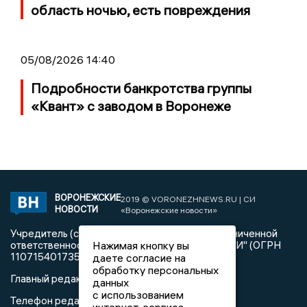
область ночью, есть повреждения
05/08/2026 14:40
Подробности банкротства группы
«Квант» с заводом в Воронеже
ВОРОНЕЖСКИЕ
2019 © VORONEZHNEWS.RU | СИ
НОВОСТИ
«Воронежские новости»
Учредитель (соучредители): Общество с ограниченной
Нажимая кнопку вы
ответственностью "РЕГИОНАЛЬНЫЕ НОВОСТИ" (ОГРН
1107154017354)
даете согласие на
обработку персональных
Главный редактор: Пирогов А.А.
данных
с использованием
Телефон редакции: +7 (473) 262 77 92