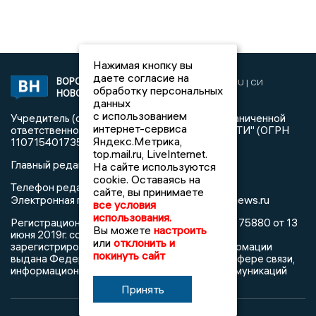
Нажимая кнопку вы
даете согласие на
ВОРОНЕЖСКИЕ
2019 © VORONEZHNEWS.RU | СИ
обработку персональных
НОВОСТИ
«Воронежские новости»
данных
с использованием
Учредитель (соучредители): Общество с ограниченной
интернет-сервиса
ответственностью "РЕГИОНАЛЬНЫЕ НОВОСТИ" (ОГРН
Яндекс.Метрика,
1107154017354)
top.mail.ru, LiveInternet.
Главный редактор: Пирогов А.А.
На сайте используются
cookie. Оставаясь на
Телефон редакции: +7 (473) 262 77 92
сайте, вы принимаете
info@voronezhnews.ru
Электронная почта редакции:
все условия
использования.
Регистрационный номер: серия Эл № ФС 77 - 75880 от 13
Вы можете
настроить
июня 2019г. согласно выписке из реестра
или
отклонить и
зарегистрированных средств массовой информации
покинуть сайт
выдана Федеральной службой по надзору в сфере связи,
информационных технологий и массовых коммуникаций
Принять