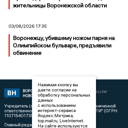
жительницы Воронежской области
03/08/2026 17:35
Воронежцу, убившему ножом парня на
Олимпийском бульваре, предъявили
обвинение
Нажимая кнопку вы
даете согласие на
ВОРОНЕЖСКИЕ
2019 © VORONEZHNEWS.RU | СИ
обработку персональных
НОВОСТИ
«Воронежские новости»
данных
с использованием
Учредитель (соучредители): Общество с ограниченной
интернет-сервиса
ответственностью "РЕГИОНАЛЬНЫЕ НОВОСТИ" (ОГРН
Яндекс.Метрика,
1107154017354)
top.mail.ru, LiveInternet.
Главный редактор: Пирогов А.А.
На сайте используются