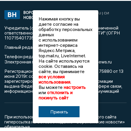
ВОРОНЕЖСКИЕ
2019 © VORONEZHNEWS.RU | СИ
НОВОСТИ
«Воронежские новости»
Нажимая кнопку вы
даете согласие на
Учредитель (соучредители): Общество с ограниченной
обработку персональных
ответственностью "РЕГИОНАЛЬНЫЕ НОВОСТИ" (ОГРН
данных
1107154017354)
с использованием
интернет-сервиса
Главный редактор: Пирогов А.А.
Яндекс.Метрика,
top.mail.ru, LiveInternet.
Телефон редакции: +7 (473) 262 77 92
На сайте используются
info@voronezhnews.ru
Электронная почта редакции:
cookie. Оставаясь на
Регистрационный номер: серия Эл № ФС 77 - 75880 от 13
сайте, вы принимаете
июня 2019г. согласно выписке из реестра
все условия
зарегистрированных средств массовой информации
использования.
выдана Федеральной службой по надзору в сфере связи,
Вы можете
настроить
информационных технологий и массовых коммуникаций
или
отклонить и
покинуть сайт
Принять
При использовании любого материала с данного сайта
гиперссылка на Сетевое издание «Воронежские новости»
обязательна.