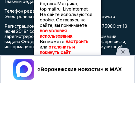
Главный редактор: Пирогов А.А.
Яндекс.Метрика,
top.mail.ru, LiveInternet.
Телефон редакции: +7 (473) 262 77 92
На сайте используются
info@voronezhnews.ru
Электронная почта редакции:
cookie. Оставаясь на
сайте, вы принимаете
Регистрационный номер: серия Эл № ФС 77 - 75880 от 13
все условия
июня 2019г. согласно выписке из реестра
использования.
зарегистрированных средств массовой информации
Вы можете
настроить
выдана Федеральной службой по надзору в сфере связи,
или
отклонить и
информационных технологий и массовых коммуникаций
покинуть сайт
Принять
При использовании любого материала с данного сайта
гиперссылка на Сетевое издание «Воронежские новости»
обязательна.
Сообщения на сером фоне размещены на правах рекламы
@mazov
MAX
Написать директору в телеграм
или
О холдинге
Вакансии
Реклама
Дежурный по новостям