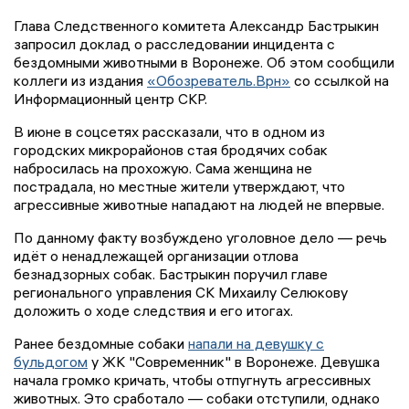
Глава Следственного комитета Александр Бастрыкин
запросил доклад о расследовании инцидента с
бездомными животными в Воронеже. Об этом сообщили
коллеги из издания
«Обозреватель.Врн»
со ссылкой на
Информационный центр СКР.
В июне в соцсетях рассказали, что в одном из
городских микрорайонов стая бродячих собак
набросилась на прохожую. Сама женщина не
пострадала, но местные жители утверждают, что
агрессивные животные нападают на людей не впервые.
По данному факту возбуждено уголовное дело — речь
идёт о ненадлежащей организации отлова
безнадзорных собак. Бастрыкин поручил главе
регионального управления СК Михаилу Селюкову
доложить о ходе следствия и его итогах.
Ранее бездомные собаки
напали на девушку с
бульдогом
у ЖК "Современник" в Воронеже. Девушка
начала громко кричать, чтобы отпугнуть агрессивных
животных. Это сработало — собаки отступили, однако