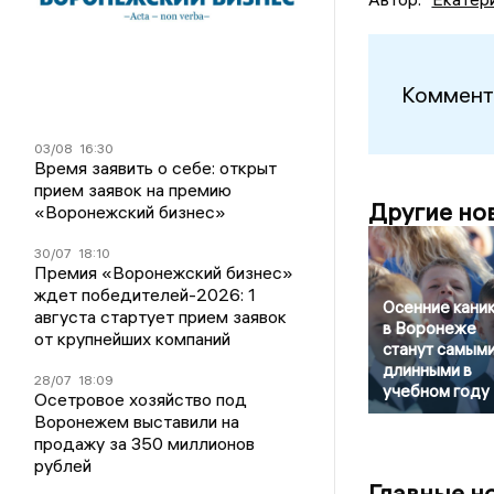
Коммент
03/08
16:30
Время заявить о себе: открыт
прием заявок на премию
Другие но
«Воронежский бизнес»
30/07
18:10
Премия «Воронежский бизнес»
ждет победителей-2026: 1
Осенние кани
августа стартует прием заявок
в Воронеже
от крупнейших компаний
станут самым
длинными в
28/07
18:09
учебном году
Осетровое хозяйство под
Воронежем выставили на
продажу за 350 миллионов
рублей
Главные н