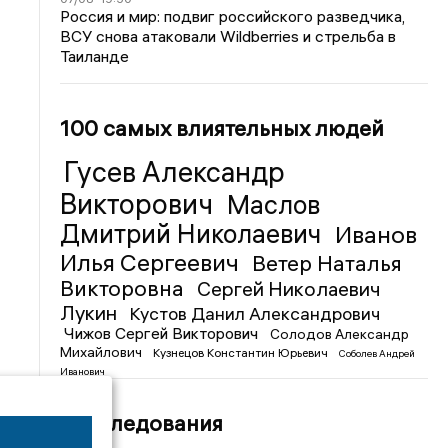
Россия и мир: подвиг российского разведчика,
ВСУ снова атаковали Wildberries и стрельба в
Таиланде
100 самых влиятельных людей
Гусев Александр
Викторович
Маслов
Дмитрий Николаевич
Иванов
Илья Сергеевич
Ветер Наталья
Викторовна
Сергей Николаевич
Лукин
Кустов Данил Александрович
Чижов Сергей Викторович
Солодов Александр
Михайлович
Кузнецов Константин Юрьевич
Соболев Андрей
Иванович
Расследования