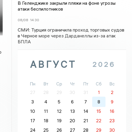
В Геленджике закрыли пляжи на фоне угрозы
атаки беспилотников
08/08
14:30
СМИ: Турция ограничила проход торговых судов
в Черное море через Дарданеллы из-за атак
БПЛА
о
АВГУСТ
2026
Пн
Вт
Ср
Чт
Пт
Сб
Вс
27
28
29
30
31
1
2
3
4
5
6
7
8
9
10
11
12
13
14
15
16
17
18
19
20
21
22
23
24
25
26
27
28
29
30