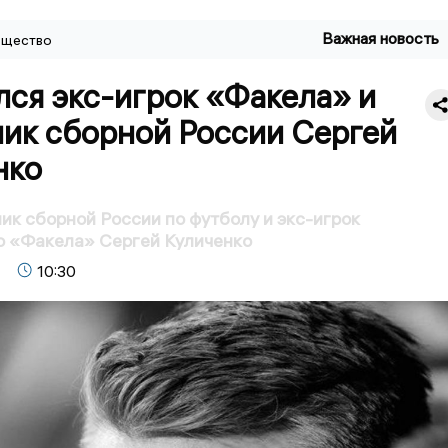
Важная новость
щество
ся экс-игрок «Факела» и
ник сборной России Сергей
нко
ик сборной России по футболу и экс-игрок
о «Факела» Сергей Куличенко
10:30