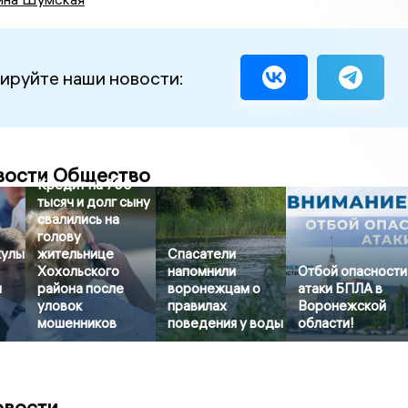
ируйте наши новости:
вости Общество
Кредит на 700
тысяч и долг сыну
свалились на
голову
кулы
жительнице
Спасатели
Хохольского
напомнили
Отбой опасности
и
района после
воронежцам о
атаки БПЛА в
уловок
правилах
Воронежской
мошенников
поведения у воды
области!
овости