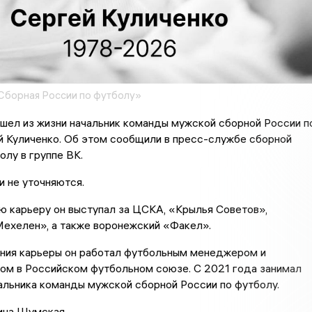
«Сборная России по футболу»
шел из жизни начальник команды мужской сборной России п
й Куличенко. Об этом сообщили в пресс-службе сборной
олу в группе ВК.
 не уточняются.
ю карьеру он выступал за ЦСКА, «Крылья Советов»,
Мехелен», а также воронежский «Факел».
ния карьеры он работал футбольным менеджером и
ом в Российском футбольном союзе. С 2021 года занимал
альника команды мужской сборной России по футболу.
ина Шумская