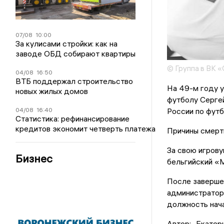
07/08
10:00
За кулисами стройки: как на
заводе ОБД собирают квартиры
© Группа в ВК 
04/08
16:50
ВТБ поддержал строительство
На 49-м году у
новых жилых домов
футболу Серге
России по футб
04/08
16:40
Статистика: рефинансирование
кредитов экономит четверть платежа
Причины смерти
За свою игрову
Бизнес
бельгийский «
После заверше
администратор
должность нач
Автор:
Екатер