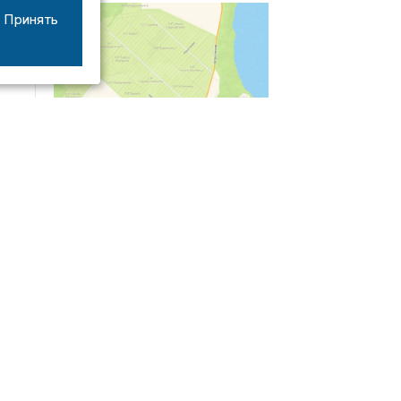
Принять
04/03
09:50
«Зимники» против «летников», а Попенков
против всех. Электроколлапс на окраине
Воронежа
Интервью
01/08
08:10
«Трус не работает в инкассации»: как устроена
работа перевозчика денег
30/07
08:00