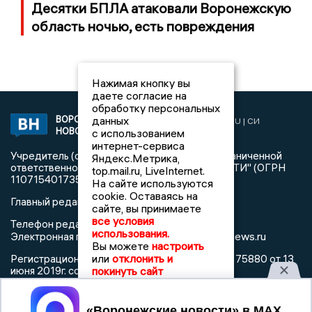
Десятки БПЛА атаковали Воронежскую
область ночью, есть повреждения
Нажимая кнопку вы
даете согласие на
обработку персональных
данных
ВОРОНЕЖСКИЕ
2019 © VORONEZHNEWS.RU | СИ
НОВОСТИ
с использованием
«Воронежские новости»
интернет-сервиса
Учредитель (соучредители): Общество с ограниченной
Яндекс.Метрика,
ответственностью "РЕГИОНАЛЬНЫЕ НОВОСТИ" (ОГРН
top.mail.ru, LiveInternet.
1107154017354)
На сайте используются
cookie. Оставаясь на
Главный редактор: Пирогов А.А.
сайте, вы принимаете
все условия
Телефон редакции: +7 (473) 262 77 92
использования.
info@voronezhnews.ru
Электронная почта редакции:
Вы можете
настроить
или
отклонить и
Регистрационный номер: серия Эл № ФС 77 - 75880 от 13
покинуть сайт
июня 2019г. согласно выписке из реестра
зарегистрированных средств массовой информации
выдана Федеральной службой по надзору в сфере связи,
Принять
информационных технологий и массовых коммуникаций