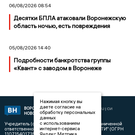
06/08/2026 08:54
Десятки БПЛА атаковали Воронежскую
область ночью, есть повреждения
05/08/2026 14:40
Подробности банкротства группы
«Квант» с заводом в Воронеже
Нажимая кнопку вы
даете согласие на
ВОРОНЕЖСКИЕ
2019 © VORONEZHNEWS.RU | СИ
обработку персональных
НОВОСТИ
«Воронежские новости»
данных
с использованием
Учредитель (соучредители): Общество с ограниченной
интернет-сервиса
ответственностью "РЕГИОНАЛЬНЫЕ НОВОСТИ" (ОГРН
Яндекс.Метрика,
1107154017354)