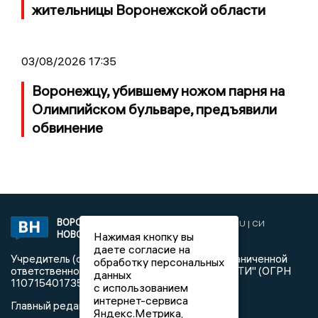
жительницы Воронежской области
03/08/2026 17:35
Воронежцу, убившему ножом парня на
Олимпийском бульваре, предъявили
обвинение
ВОРОНЕЖСКИЕ
2019 © VORONEZHNEWS.RU | СИ
НОВОСТИ
Нажимая кнопку вы
«Воронежские новости»
даете согласие на
Учредитель (соучредители): Общество с ограниченной
обработку персональных
ответственностью "РЕГИОНАЛЬНЫЕ НОВОСТИ" (ОГРН
данных
1107154017354)
с использованием
интернет-сервиса
Главный редактор: Пирогов А.А.
Яндекс.Метрика,