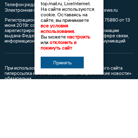
top.mail.ru, LiveInternet.
Телефон редакции: +7 (473) 262 77 92
На сайте используются
info@voronezhnews.ru
Электронная почта редакции:
cookie. Оставаясь на
сайте, вы принимаете
Регистрационный номер: серия Эл № ФС 77 - 75880 от 13
июня 2019г. согласно выписке из реестра
все условия
зарегистрированных средств массовой информации
использования.
выдана Федеральной службой по надзору в сфере связи,
Вы можете
настроить
информационных технологий и массовых коммуникаций
или
отклонить и
покинуть сайт
Принять
При использовании любого материала с данного сайта
гиперссылка на Сетевое издание «Воронежские новости»
обязательна.
Сообщения на сером фоне размещены на правах рекламы
@mazov
MAX
Написать директору в телеграм
или
О холдинге
Вакансии
Реклама
Дежурный по новостям