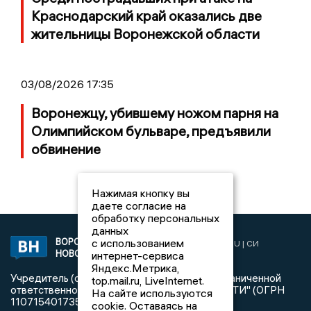
Краснодарский край оказались две
жительницы Воронежской области
03/08/2026 17:35
Воронежцу, убившему ножом парня на
Олимпийском бульваре, предъявили
обвинение
Нажимая кнопку вы
даете согласие на
обработку персональных
данных
с использованием
ВОРОНЕЖСКИЕ
2019 © VORONEZHNEWS.RU | СИ
НОВОСТИ
интернет-сервиса
«Воронежские новости»
Яндекс.Метрика,
Учредитель (соучредители): Общество с ограниченной
top.mail.ru, LiveInternet.
ответственностью "РЕГИОНАЛЬНЫЕ НОВОСТИ" (ОГРН
На сайте используются
1107154017354)
cookie. Оставаясь на