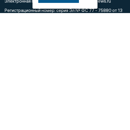
info@voronezhnews.ru
Электронная почта редакции:
Регистрационный номер: серия Эл № ФС 77 - 75880 от 13
июня 2019г. согласно выписке из реестра
зарегистрированных средств массовой информации
выдана Федеральной службой по надзору в сфере связи,
информационных технологий и массовых коммуникаций
При использовании любого материала с данного сайта
гиперссылка на Сетевое издание «Воронежские новости»
обязательна.
Сообщения на сером фоне размещены на правах рекламы
@mazov
MAX
Написать директору в телеграм
или
О холдинге
Вакансии
Реклама
Дежурный по новостям