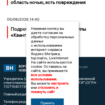
область ночью, есть повреждения
05/08/2026 14:40
Нажимая кнопку вы
Подробности банкротства группы
даете согласие на
«Квант» с заводом в Воронеже
обработку персональных
данных
с использованием
интернет-сервиса
Яндекс.Метрика,
top.mail.ru, LiveInternet.
На сайте используются
cookie. Оставаясь на
ВОРОНЕЖСКИЕ
2019 © VORONEZHNEWS.RU | СИ
сайте, вы принимаете
НОВОСТИ
«Воронежские новости»
все условия
Учредитель (соучредители): Общество с ограниченной
использования.
ответственностью "РЕГИОНАЛЬНЫЕ НОВОСТИ" (ОГРН
Вы можете
настроить
1107154017354)
или
отклонить и
покинуть сайт
Главный редактор: Пирогов А.А.
Телефон редакции: +7 (473) 262 77 92
Принять