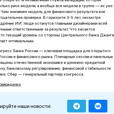
олько риск‑модели, а вообще все модели в группе — их уже
. Чем значимее модель для финансового результата или
 тщательнее проверка. В горизонте 3-5 лет, несмотря
едрение ИИ, люди останутся главными дизайнерами всей
чными ответственными за результат. Что касается
 то текущий уровень со стороны Центрального банка Джанг
тает оптимальным.
нгресс Банка России — ключевая площадка для открытого
России и финансового рынка. Пленарные сессии и панельные
вящены отечественной экономике и денежно-кредитной
еху, банковскому регулированию, финансовой стабильности
ке. Сбер — генеральный партнёр конгресса.
Свириденко
ируйте наши новости: