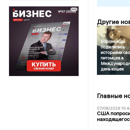
Другие но
Воронежцы
поделились
историями св
питомцев в
Международ
день кошек
Главные н
07/08/2026 10:4
США попроси
находящегос