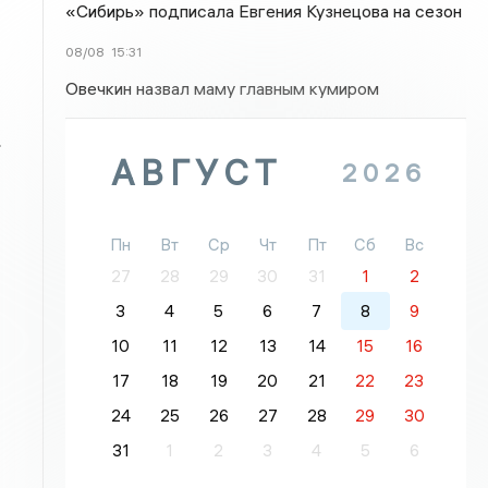
«Сибирь» подписала Евгения Кузнецова на сезон
08/08
15:31
Овечкин назвал маму главным кумиром
»
АВГУСТ
2026
Пн
Вт
Ср
Чт
Пт
Сб
Вс
27
28
29
30
31
1
2
3
4
5
6
7
8
9
10
11
12
13
14
15
16
17
18
19
20
21
22
23
24
25
26
27
28
29
30
31
1
2
3
4
5
6