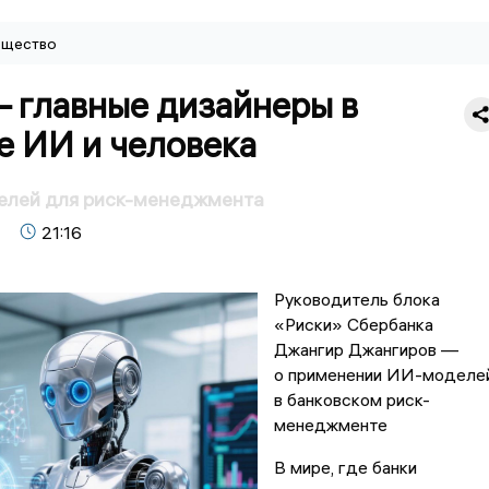
щество
 главные дизайнеры в
е ИИ и человека
лей для риск-менеджмента
21:16
Руководитель блока
«Риски» Сбербанка
Джангир Джангиров —
о применении ИИ-моделе
в банковском риск-
менеджменте
В мире, где банки