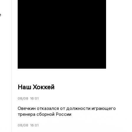
е
Наш Хоккей
08/08
16:01
Овечкин отказался от должности играющего
тренера сборной России
08/08
16:01