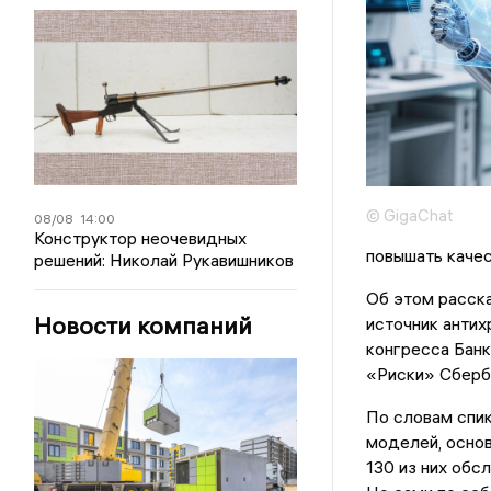
© GigaChat
08/08
14:00
Конструктор неочевидных
повышать качес
решений: Николай Рукавишников
Об этом расск
Новости компаний
источник антих
конгресса Банк
«Риски» Сберб
По словам спик
моделей, основ
130 из них обс