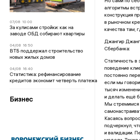
Но сами по себ
алгоритмы встр
конструкция пр
в рыночном кре
07/08
10:00
За кулисами стройки: как на
качества там, 
заводе ОБД собирают квартиры
Джангир Джанг
04/08
16:50
Сбербанка:
ВТБ поддержал строительство
новых жилых домов
Статичность в 
поведение клие
04/08
16:40
Статистика: рефинансирование
постоянно пере
кредитов экономит четверть платежа
если мы говори
тысяч изменени
и делать ещё б
Бизнес
Мы стремимся 
самонастраиват
Касаясь вопро
подчеркнул, чт
и валидации. П
модели. Также 