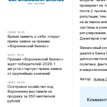
проверяет не т
почти 2 тысячи
репутации, тем
на активное вн
системы и коне
03/08
16:30
регулирования,
Время заявить о себе: открыт
Джангиров счи
прием заявок на премию
«Воронежский бизнес»
Финансовый ко
диалога Банка 
30/07
18:10
дискуссии пос
Премия «Воронежский бизнес»
ждет победителей-2026: 1
политике, финт
августа стартует прием заявок
и макроэкономи
от крупнейших компаний
Автор:
Алена 
28/07
18:09
Осетровое хозяйство под
Воронежем выставили на
продажу за 350 миллионов
Коммент
рублей