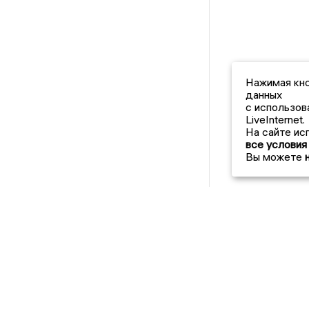
Нажимая кно
данных
с использов
LiveInternet.
На сайте ис
все условия
Вы можете