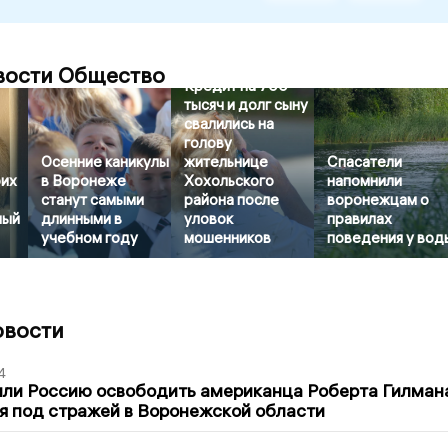
вости Общество
Кредит на 700
тысяч и долг сыну
свалились на
голову
Осенние каникулы
жительнице
Спасатели
оих
в Воронеже
Хохольского
напомнили
станут самыми
района после
воронежцам о
ный
длинными в
уловок
правилах
учебном году
мошенников
поведения у вод
овости
4
ли Россию освободить американца Роберта Гилмана
я под стражей в Воронежской области