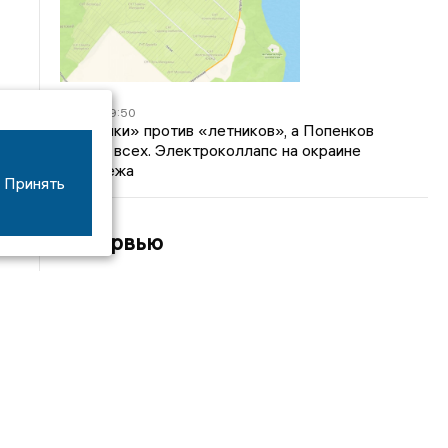
04/03
09:50
«Зимники» против «летников», а Попенков
против всех. Электроколлапс на окраине
Воронежа
Принять
Интервью
01/08
08:10
«Трус не работает в инкассации»: как устроена
работа перевозчика денег
30/07
08:00
Партбилет у сердца и вера в Бога: капитан 1-го
ранга Леонид Попов про службу на подводной
лодке