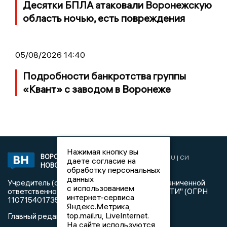
Десятки БПЛА атаковали Воронежскую
область ночью, есть повреждения
05/08/2026 14:40
Подробности банкротства группы
«Квант» с заводом в Воронеже
Нажимая кнопку вы
ВОРОНЕЖСКИЕ
2019 © VORONEZHNEWS.RU | СИ
даете согласие на
НОВОСТИ
«Воронежские новости»
обработку персональных
данных
Учредитель (соучредители): Общество с ограниченной
с использованием
ответственностью "РЕГИОНАЛЬНЫЕ НОВОСТИ" (ОГРН
интернет-сервиса
1107154017354)
Яндекс.Метрика,
top.mail.ru, LiveInternet.
Главный редактор: Пирогов А.А.
На сайте используются