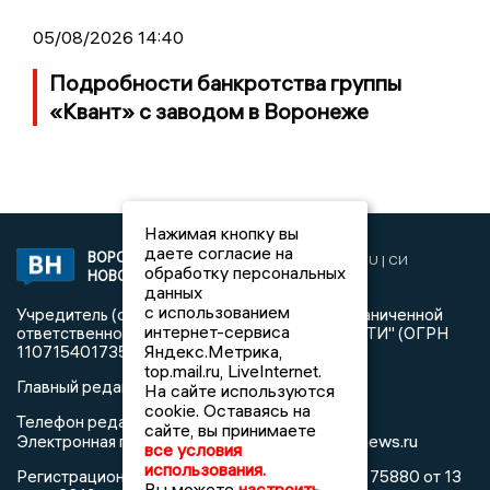
05/08/2026 14:40
Подробности банкротства группы
«Квант» с заводом в Воронеже
Нажимая кнопку вы
даете согласие на
ВОРОНЕЖСКИЕ
2019 © VORONEZHNEWS.RU | СИ
обработку персональных
НОВОСТИ
«Воронежские новости»
данных
с использованием
Учредитель (соучредители): Общество с ограниченной
интернет-сервиса
ответственностью "РЕГИОНАЛЬНЫЕ НОВОСТИ" (ОГРН
Яндекс.Метрика,
1107154017354)
top.mail.ru, LiveInternet.
Главный редактор: Пирогов А.А.
На сайте используются
cookie. Оставаясь на
Телефон редакции: +7 (473) 262 77 92
сайте, вы принимаете
info@voronezhnews.ru
Электронная почта редакции:
все условия
использования.
Регистрационный номер: серия Эл № ФС 77 - 75880 от 13
Вы можете
настроить