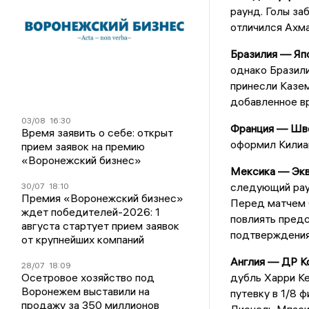
раунд. Голы за
отличился Ахм
Бразилия — Япо
однако Бразил
принесли Казем
добавленное в
03/08
16:30
Франция — Шве
Время заявить о себе: открыт
оформил Килиан
прием заявок на премию
«Воронежский бизнес»
Мексика — Экв
следующий рау
30/07
18:10
Премия «Воронежский бизнес»
Перед матчем 
ждет победителей-2026: 1
повлиять предс
августа стартует прием заявок
подтверждения
от крупнейших компаний
Англия — ДР Ко
28/07
18:09
Осетровое хозяйство под
дубль Харри Ке
Воронежем выставили на
путевку в 1/8 
продажу за 350 миллионов