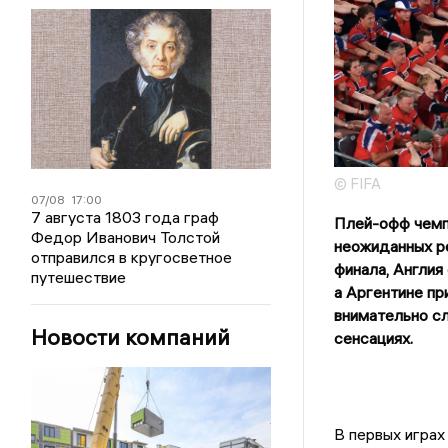
© FIFA
07/08
17:00
7 августа 1803 года граф
Плей-офф чемп
Федор Иванович Толстой
неожиданных ре
отправился в кругосветное
финала, Англия
путешествие
а Аргентине пр
внимательно сл
Новости компаний
сенсациях.
В первых играх