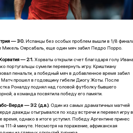
рия — 3:0.
Испанцы без особых проблем вышли в 1/8 финала
 Микель Оярсабаль, еще один мяч забил Педро Порро.
орватия — 2:1.
Хорваты открыли счет благодаря голу Иван
ко португальцы сумели перевернуть игру. Криштиану
овал пенальти, а победный мяч в добавленное время забил
. Матч прошел в годовщину гибели Диогу Жоты. После
стка Роналду поднял над головой футболку бывшего
орной, а команда посвятила победу его памяти.
бо-Верде — 3:2 (д.в.)
. Один из самых драматичных матчей
ерде дважды отыгрывался по ходу встречи и перевел игру в
 время, однако в итоге уступил. Победу Аргентине принес
на 111-й минуте. Несмотря на поражение, африканская
одним из главных открытий турнира.