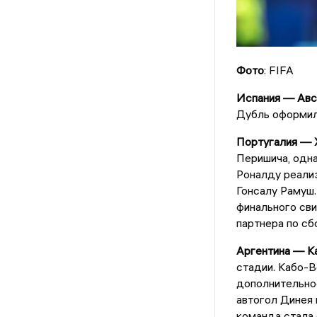
Фото
: FIFA
Испания — Авст
Дубль оформил
Португалия — Х
Перишича, одна
Роналду реализ
Гонсалу Рамуш
финального сви
партнера по сб
Аргентина — Ка
стадии. Кабо-В
дополнительное
автогол Динея 
команда стала 