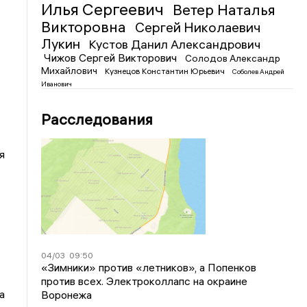
Илья Сергеевич
Ветер Наталья
Викторовна
Сергей Николаевич
Лукин
Кустов Данил Александрович
Чижов Сергей Викторович
Солодов Александр
Михайлович
Кузнецов Константин Юрьевич
Соболев Андрей
Иванович
Расследования
я
04/03
09:50
«Зимники» против «летников», а Попенков
против всех. Электроколлапс на окраине
а
Воронежа