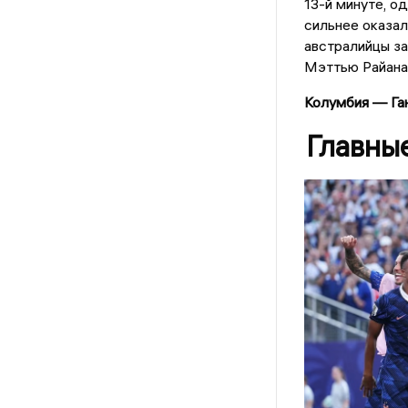
13-й минуте, о
сильнее оказал
австралийцы за
Мэттью Райана,
Колумбия — Ган
Главны