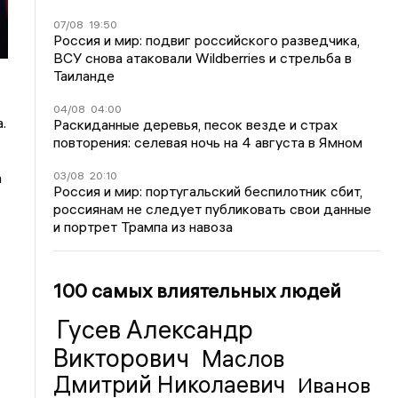
07/08
19:50
Россия и мир: подвиг российского разведчика,
ВСУ снова атаковали Wildberries и стрельба в
Таиланде
04/08
04:00
.
Раскиданные деревья, песок везде и страх
повторения: селевая ночь на 4 августа в Ямном
03/08
20:10
а
Россия и мир: португальский беспилотник сбит,
россиянам не следует публиковать свои данные
и портрет Трампа из навоза
100 самых влиятельных людей
Гусев Александр
Викторович
Маслов
Дмитрий Николаевич
Иванов