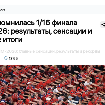
орт
помнилась 1/16 финала
: результаты, сенсации и
 итоги
ЧМ-2026: главные сенсации, результаты и рекорды
13:55