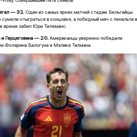
Нзау, совершивший пять сейвов.
гал — 3:2.
Один из самых ярких матчей стадии. Бельгийцы
о сумели отыграться в концовке, а победный мяч с пенальти 
е время забил Юри Тилеманс.
и Герцеговина — 2:0.
Американцы уверенно победили
м Фоларина Балогуна и Малика Тилмана.