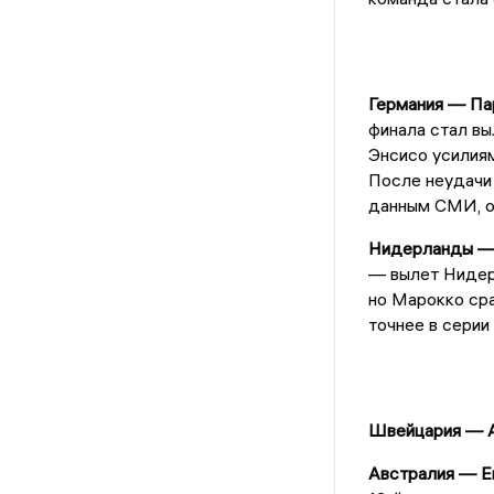
Германия — Пара
финала стал вы
Энсисо усилиям
После неудачи 
данным СМИ, о
Нидерланды — М
— вылет Нидер
но Марокко сра
точнее в серии
Швейцария — А
Австралия — Ег