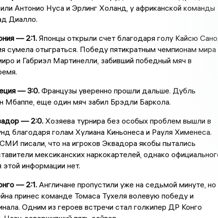
били Антонио Нуса и Эрлинг Холанд, у африканской команды
ад Диалло.
ния — 2:1.
Японцы открыли счет благодаря голу Кайсю Сано
ия сумела отыграться. Победу пятикратным чемпионам мира
иро и Габриэл Мартинелли, забивший победный мяч в
ремя.
ция — 3:0.
Французы уверенно прошли дальше. Дубль
 Мбаппе, еще один мяч забил Брэдли Баркола.
адор — 2:0.
Хозяева турнира без особых проблем вышли в
нд благодаря голам Хулиана Киньонеса и Рауля Хименеса.
СМИ писали, что на игроков Эквадора якобы пытались
тавители мексиканских наркокартелей, однако официальног
 этой информации нет.
нго — 2:1.
Англичане пропустили уже на седьмой минуте, но
йна принес команде Томаса Тухеля волевую победу и
финала. Одним из героев встречи стал голкипер ДР Конго