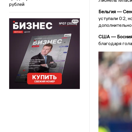
Лионель Мпаси-
рублей
Бельгия — Сене
уступали 0:2, н
дополнительно
США — Босния 
благодаря гола