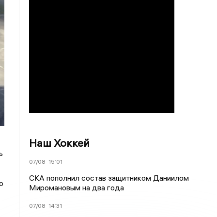
Наш Хоккей
ь
07/08
15:01
СКА пополнил состав защитником Даниилом
о
Миромановым на два года
07/08
14:31