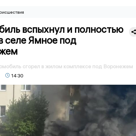
оисшествия
биль вспыхнул и полностью
в селе Ямное под
ежем
омобиль сгорел в жилом комплексе под Воронежем
14:30