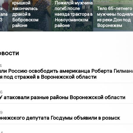
крышкой
Пожилой мужчина
з
закончилась
погиб после
Тело 65-летнего
ала
дракой в
наезда трактора в
мужчины поднял
3
Бобровском
Новоусманском
из реки Дон под
районе
районе
Воронежем
овости
4
ли Россию освободить американца Роберта Гилмана
я под стражей в Воронежской области
06
У атаковали разные районы Воронежской области
39
нежского депутата Госдумы объявили в розыск