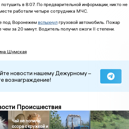
потушить в 8:07. По предварительной информации, никто не
 месте работали четыре сотрудника МЧС.
се под Воронежем
вспыхнул
грузовой автомобиль. Пожар
 чем за 20 минут. Водитель получил ожоги II степени.
ина Шумская
йте новости нашему Дежурному –
е вознаграждение!
вости Происшествия
Чай не попили:
ссора с кружкой и