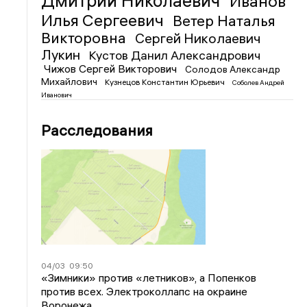
Дмитрий Николаевич
Иванов
Илья Сергеевич
Ветер Наталья
Викторовна
Сергей Николаевич
Лукин
Кустов Данил Александрович
Чижов Сергей Викторович
Солодов Александр
Михайлович
Кузнецов Константин Юрьевич
Соболев Андрей
Иванович
Расследования
04/03
09:50
«Зимники» против «летников», а Попенков
против всех. Электроколлапс на окраине
Воронежа