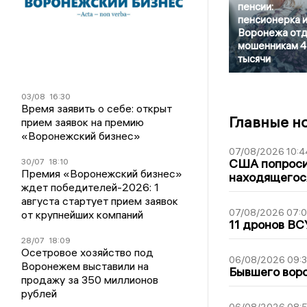
пенсии:
пенсионерка и
Воронежа отд
мошенникам 4
тысячи
03/08
16:30
Время заявить о себе: открыт
Главные н
прием заявок на премию
«Воронежский бизнес»
07/08/2026 10:4
США попроси
30/07
18:10
Премия «Воронежский бизнес»
находящегос
ждет победителей-2026: 1
августа стартует прием заявок
07/08/2026 07:
от крупнейших компаний
11 дронов ВС
28/07
18:09
Осетровое хозяйство под
06/08/2026 09:
Воронежем выставили на
Бывшего воро
продажу за 350 миллионов
рублей