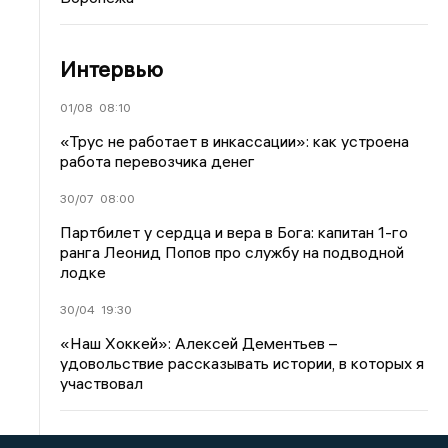
Интервью
01/08
08:10
«Трус не работает в инкассации»: как устроена
работа перевозчика денег
30/07
08:00
Партбилет у сердца и вера в Бога: капитан 1-го
ранга Леонид Попов про службу на подводной
лодке
30/04
19:30
«Наш Хоккей»: Алексей Дементьев –
удовольствие рассказывать истории, в которых я
участвовал