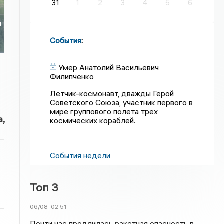
31
1
2
3
4
5
6
и
События
:
Умер Анатолий Васильевич
Филипченко
Летчик-космонавт, дважды Герой
Советского Союза, участник первого в
мире группового полета трех
,
космических кораблей.
События недели
Топ 3
06/08
02:51
Почти час продлилась ракетная опасность в