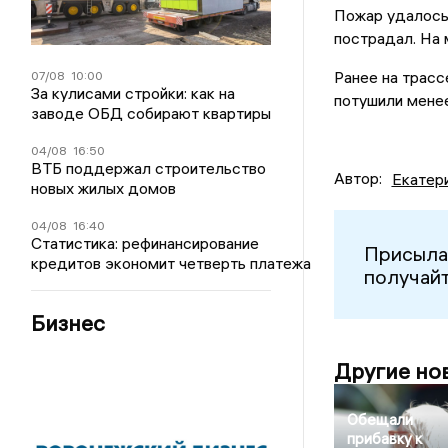
Пожар удалось 
пострадал. На
Ранее на трас
07/08
10:00
За кулисами стройки: как на
потушили менее
заводе ОБД собирают квартиры
04/08
16:50
ВТБ поддержал строительство
Автор:
Екатер
новых жилых домов
04/08
16:40
Статистика: рефинансирование
Присыла
кредитов экономит четверть платежа
получайт
Бизнес
Другие но
Обещали
прибавку к