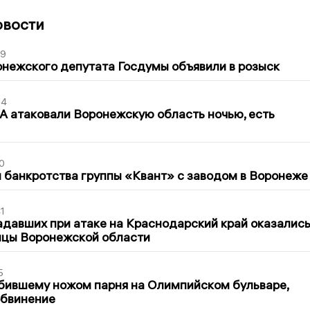
овости
39
нежского депутата Госдумы объявили в розыск
54
 атаковали Воронежскую область ночью, есть
0
банкротства группы «Квант» с заводом в Воронеже
1
давших при атаке на Краснодарский край оказалис
ицы Воронежской области
5
бившему ножом парня на Олимпийском бульваре,
обвинение