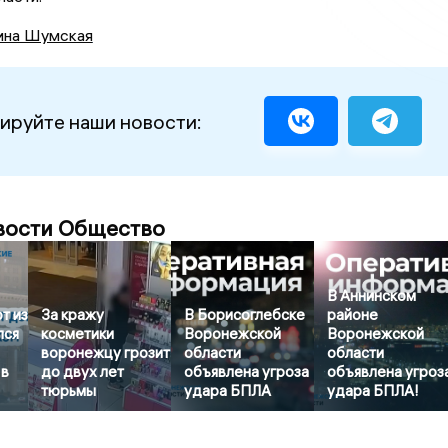
ина Шумская
ируйте наши новости:
вости Общество
В Аннинском
т из
За кражу
В Борисоглебске
районе
лся
косметики
Воронежской
Воронежской
воронежцу грозит
области
области
 в
до двух лет
объявлена угроза
объявлена угроз
тюрьмы
удара БПЛА
удара БПЛА!