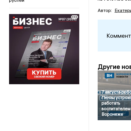
Автор:
Екатер
Коммент
Другие но
7 августа робо
Пензы устрои
работать
воспитателем
Воронеже