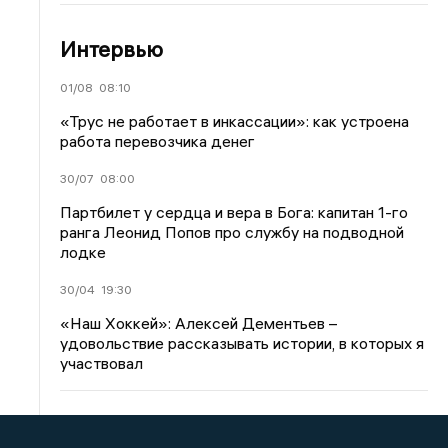
Интервью
01/08
08:10
«Трус не работает в инкассации»: как устроена
работа перевозчика денег
30/07
08:00
Партбилет у сердца и вера в Бога: капитан 1-го
ранга Леонид Попов про службу на подводной
лодке
30/04
19:30
«Наш Хоккей»: Алексей Дементьев –
удовольствие рассказывать истории, в которых я
участвовал