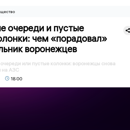
щество
е очереди и пустые
олонки: чем «порадовал»
льник воронежцев
очереди или пустые колонки: воронежцы снова
 на АЗС
18:00