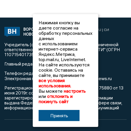
Нажимая кнопку вы
даете согласие на
ВОРОНЕЖСКИЕ
2019 © VORONEZHNEWS.RU | СИ
обработку персональных
НОВОСТИ
«Воронежские новости»
данных
с использованием
Учредитель (соучредители): Общество с ограниченной
интернет-сервиса
ответственностью "РЕГИОНАЛЬНЫЕ НОВОСТИ" (ОГРН
Яндекс.Метрика,
1107154017354)
top.mail.ru, LiveInternet.
Главный редактор: Пирогов А.А.
На сайте используются
cookie. Оставаясь на
Телефон редакции: +7 (473) 262 77 92
сайте, вы принимаете
info@voronezhnews.ru
Электронная почта редакции:
все условия
использования.
Регистрационный номер: серия Эл № ФС 77 - 75880 от 13
Вы можете
настроить
июня 2019г. согласно выписке из реестра
или
отклонить и
зарегистрированных средств массовой информации
покинуть сайт
выдана Федеральной службой по надзору в сфере связи,
информационных технологий и массовых коммуникаций
Принять