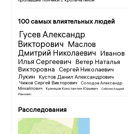
100 самых влиятельных людей
Гусев Александр
Викторович
Маслов
Дмитрий Николаевич
Иванов
Илья Сергеевич
Ветер Наталья
Викторовна
Сергей Николаевич
Лукин
Кустов Данил Александрович
Чижов Сергей Викторович
Солодов Александр
Михайлович
Кузнецов Константин Юрьевич
Соболев Андрей
Иванович
Расследования