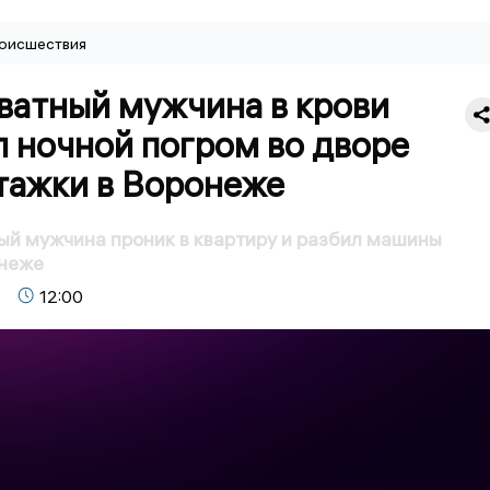
оисшествия
ватный мужчина в крови
 ночной погром во дворе
тажки в Воронеже
й мужчина проник в квартиру и разбил машины
онеже
12:00