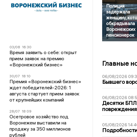
Полиция
задержала
женщину, кот
обкрадывала
Воронежских
пенсионерок
03/08
16:30
Время заявить о себе: открыт
прием заявок на премию
Главные н
«Воронежский бизнес»
06/08/2026 09:
30/07
18:10
Бывшего воро
Премия «Воронежский бизнес»
ждет победителей-2026: 1
августа стартует прием заявок
06/08/2026 08:
от крупнейших компаний
Десятки БПЛА
повреждения
28/07
18:09
Осетровое хозяйство под
Воронежем выставили на
05/08/2026 14:4
продажу за 350 миллионов
Подробности 
рублей