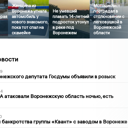
Женщина из
Мотоциклист
Воронежа угнала
Не умевший
пострадал в
орая
автомобиль у
плавать 14-летний
столкновении с
нового знакомого,
подросток утонул
легковушкой в
пока тот спал на
в реке под
Воронежской
скамейке
Воронежем
области
овости
39
нежского депутата Госдумы объявили в розыск
54
 атаковали Воронежскую область ночью, есть
0
банкротства группы «Квант» с заводом в Воронеже