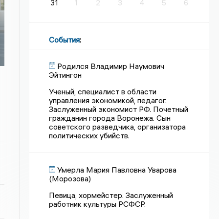
31
1
2
3
4
5
6
События
:
Родился Владимир Наумович
Эйтингон
Ученый, специалист в области
управления экономикой, педагог.
Заслуженный экономист РФ. Почетный
гражданин города Воронежа. Сын
советского разведчика, организатора
политических убийств.
Умерла Мария Павловна Уварова
(Морозова)
Певица, хормейстер. Заслуженный
работник культуры РСФСР.