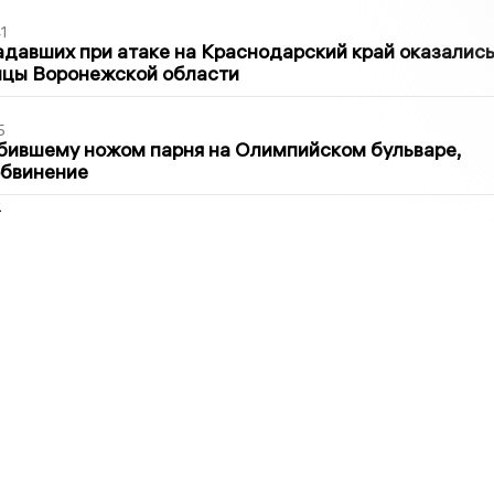
1
давших при атаке на Краснодарский край оказалис
ицы Воронежской области
5
бившему ножом парня на Олимпийском бульваре,
обвинение
2