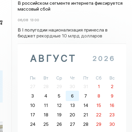
В российском сегменте интернета фиксируется
массовый сбой
06/08
13:00
Д
В I полугодии национализация принесла в
бюджет рекордные 10 млрд долларов
АВГУСТ
2026
Пн
Вт
Ср
Чт
Пт
Сб
Вс
27
28
29
30
31
1
2
3
4
5
6
7
8
9
10
11
12
13
14
15
16
17
18
19
20
21
22
23
24
25
26
27
28
29
30