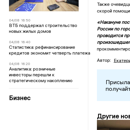
Также очевидц
скорой помощи
04/08
16:50
«Накануне пос
ВТБ поддержал строительство
России по гор
новых жилых домов
проводится пр
произошедшего
04/08
16:40
Статистика: рефинансирование
прокомментиров
кредитов экономит четверть платежа
Автор:
Екатер
04/08
16:20
Аналитика: розничные
инвесторы перешли к
стратегическому накоплению
Присыла
получайт
Бизнес
Другие но