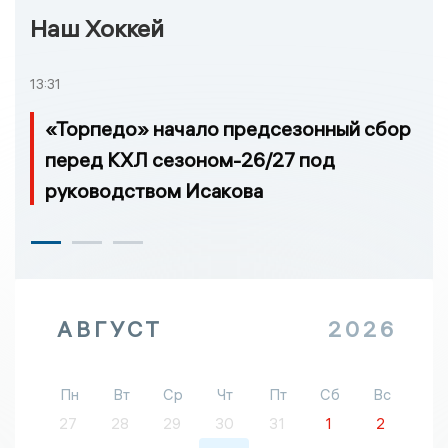
Наш Хоккей
13:31
«Торпедо» начало предсезонный сбор
перед КХЛ сезоном-26/27 под
руководством Исакова
АВГУСТ
2026
Пн
Вт
Ср
Чт
Пт
Сб
Вс
27
28
29
30
31
1
2