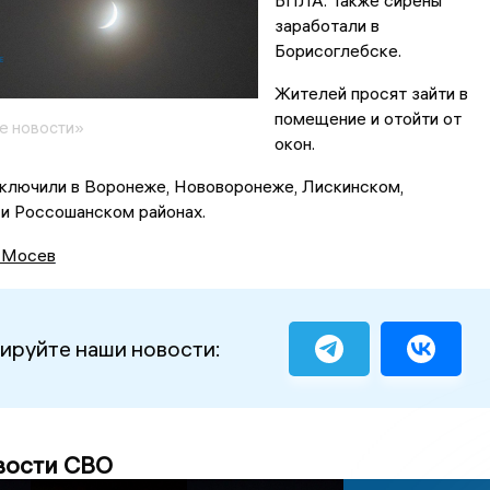
БПЛА. Также сирены
заработали в
Борисоглебске.
Жителей просят зайти в
помещение и отойти от
е новости»
окон.
включили в Воронеже, Нововоронеже, Лискинском,
и Россошанском районах.
 Мосев
ируйте наши новости:
вости СВО