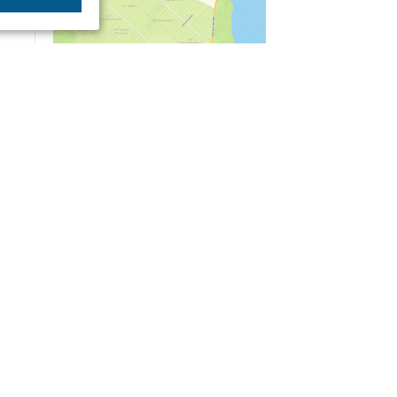
04/03
09:50
«Зимники» против «летников», а Попенков
против всех. Электроколлапс на окраине
Воронежа
Интервью
01/08
08:10
«Трус не работает в инкассации»: как устроена
работа перевозчика денег
30/07
08:00
Партбилет у сердца и вера в Бога: капитан 1-го