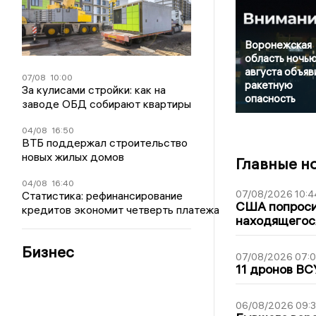
Воронежская
область ночью
августа объяв
07/08
10:00
ракетную
За кулисами стройки: как на
опасность
заводе ОБД собирают квартиры
04/08
16:50
ВТБ поддержал строительство
новых жилых домов
Главные н
04/08
16:40
07/08/2026 10:4
Статистика: рефинансирование
США попроси
кредитов экономит четверть платежа
находящегос
Бизнес
07/08/2026 07:
11 дронов ВС
06/08/2026 09: