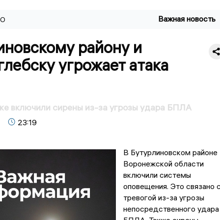
Важная новость
ВО
иновскому району и
лебску угрожает атака
ке включили сирены из-за угрозы удара БПЛА
23:19
В Бутурлиновском районе
Воронежской области
включили системы
оповещения. Это связано 
тревогой из-за угрозы
непосредственного удара