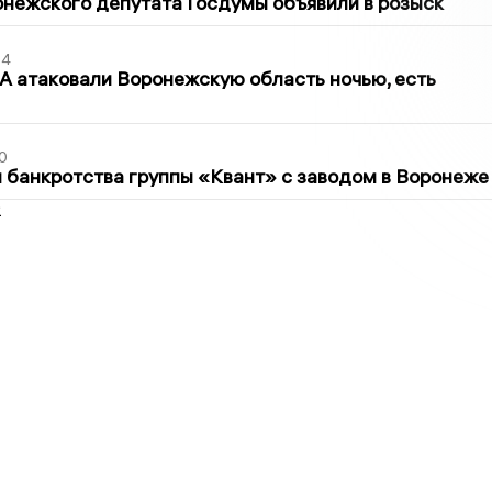
нежского депутата Госдумы объявили в розыск
54
 атаковали Воронежскую область ночью, есть
0
банкротства группы «Квант» с заводом в Воронеже
2