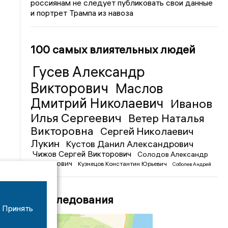
россиянам не следует публиковать свои данные
и портрет Трампа из навоза
100 самых влиятельных людей
Гусев Александр
Викторович
Маслов
Дмитрий Николаевич
Иванов
Илья Сергеевич
Ветер Наталья
Викторовна
Сергей Николаевич
Лукин
Кустов Данил Александрович
Чижов Сергей Викторович
Солодов Александр
Михайлович
Кузнецов Константин Юрьевич
Соболев Андрей
Иванович
Расследования
Принять