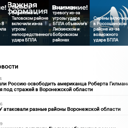
Сирены в
Воздушную
Воронеже и
тревогу из-за
Таловском районе
угрозы удара
Сирены включил
 8
включили из-за
БПЛА объявили в
в Россошанском
ила
угрозы
Лискинском и
районе из-за
непосредственного
Бобровском
возможного
удара БПЛА
районах
удара БПЛА
овости
4
ли Россию освободить американца Роберта Гилмана
я под стражей в Воронежской области
06
У атаковали разные районы Воронежской области
39