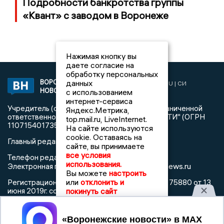
Подробности банкротства группы
«Квант» с заводом в Воронеже
Нажимая кнопку вы
даете согласие на
обработку персональных
данных
ВОРОНЕЖСКИЕ
2019 © VORONEZHNEWS.RU | СИ
НОВОСТИ
с использованием
«Воронежские новости»
интернет-сервиса
Учредитель (соучредители): Общество с ограниченной
Яндекс.Метрика,
ответственностью "РЕГИОНАЛЬНЫЕ НОВОСТИ" (ОГРН
top.mail.ru, LiveInternet.
1107154017354)
На сайте используются
cookie. Оставаясь на
Главный редактор: Пирогов А.А.
сайте, вы принимаете
все условия
Телефон редакции: +7 (473) 262 77 92
использования.
info@voronezhnews.ru
Электронная почта редакции:
Вы можете
настроить
или
отклонить и
Регистрационный номер: серия Эл № ФС 77 - 75880 от 13
покинуть сайт
июня 2019г. согласно выписке из реестра
зарегистрированных средств массовой информации
выдана Федеральной службой по надзору в сфере связи,
Принять
информационных технологий и массовых коммуникаций