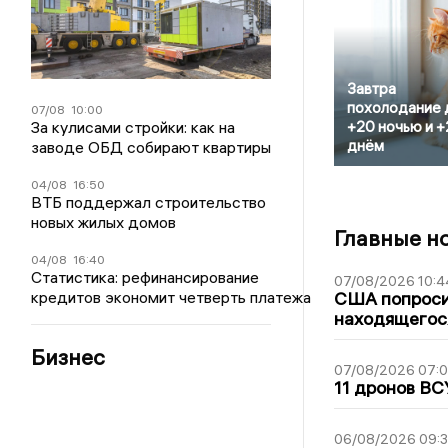
Завтра
похолодание 
07/08
10:00
За кулисами стройки: как на
+20 ночью и +
днём
заводе ОБД собирают квартиры
04/08
16:50
ВТБ поддержал строительство
новых жилых домов
Главные н
04/08
16:40
Статистика: рефинансирование
07/08/2026 10:4
кредитов экономит четверть платежа
США попроси
находящегос
Бизнес
07/08/2026 07:
11 дронов ВС
06/08/2026 09: