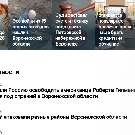
Колледжи
Суд арестовал
становятся
Эхо войны из 15
счета и технику
популярнее:
старых снарядов
подрядчика
россияне стали
до
нашли в
Петровской
чаще брать
26
Воронежской
набережной в
кредиты на
области
Воронеже
обучение
овости
4
ли Россию освободить американца Роберта Гилмана
я под стражей в Воронежской области
06
У атаковали разные районы Воронежской области
39