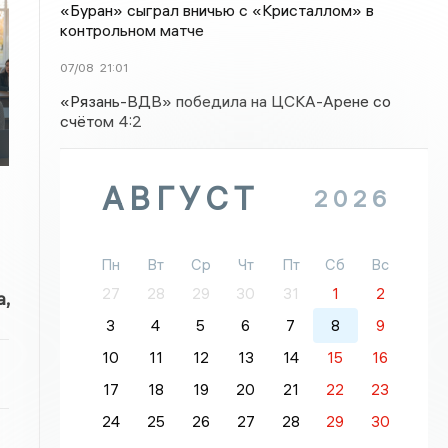
«Буран» сыграл вничью с «Кристаллом» в
контрольном матче
07/08
21:01
«Рязань-ВДВ» победила на ЦСКА-Арене со
счётом 4:2
АВГУСТ
2026
Пн
Вт
Ср
Чт
Пт
Сб
Вс
27
28
29
30
31
1
2
,
3
4
5
6
7
8
9
10
11
12
13
14
15
16
17
18
19
20
21
22
23
24
25
26
27
28
29
30