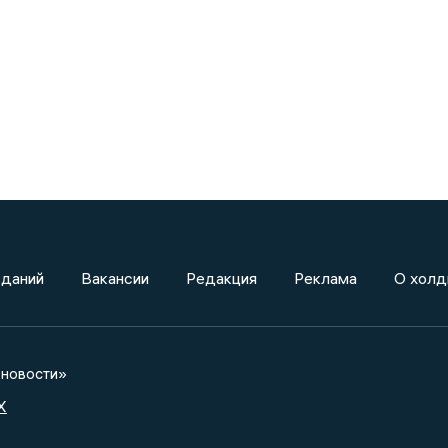
зданий
Вакансии
Редакция
Реклама
О холд
новости»
X