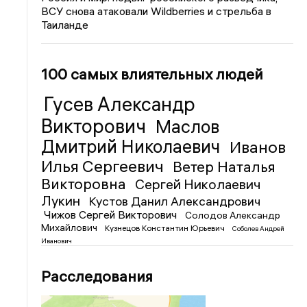
ВСУ снова атаковали Wildberries и стрельба в
Таиланде
100 самых влиятельных людей
Гусев Александр
Викторович
Маслов
Дмитрий Николаевич
Иванов
Илья Сергеевич
Ветер Наталья
Викторовна
Сергей Николаевич
Лукин
Кустов Данил Александрович
Чижов Сергей Викторович
Солодов Александр
Михайлович
Кузнецов Константин Юрьевич
Соболев Андрей
Иванович
Расследования