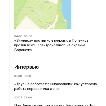
04/03
09:50
«Зимники» против «летников», а Попенков
против всех. Электроколлапс на окраине
Воронежа
Интервью
01/08
08:10
«Трус не работает в инкассации»: как устроена
работа перевозчика денег
30/07
08:00
Партбилет у сердца и вера в Бога: капитан 1-го