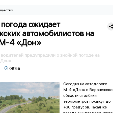
щество
 погода ожидает
жских автомобилистов на
 М-4 «Дон»
водителей предупредили о знойной погоде на
«Дон»
08:55
Сегодня на автодороге
М-4 «Дон» в Воронежско
области столбики
термометров покажут до
+30 градусов. Такая же
погода ожидает водителе