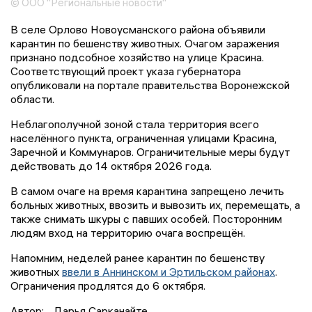
© ООО "Региональные новости"
В селе Орлово Новоусманского района объявили
карантин по бешенству животных. Очагом заражения
признано подсобное хозяйство на улице Красина.
Соответствующий проект указа губернатора
опубликовали на портале правительства Воронежской
области.
Неблагополучной зоной стала территория всего
населённого пункта, ограниченная улицами Красина,
Заречной и Коммунаров. Ограничительные меры будут
действовать до 14 октября 2026 года.
В самом очаге на время карантина запрещено лечить
больных животных, ввозить и вывозить их, перемещать, а
также снимать шкуры с павших особей. Посторонним
людям вход на территорию очага воспрещён.
Напомним, неделей ранее карантин по бешенству
животных
ввели в Аннинском и Эртильском районах
.
Ограничения продлятся до 6 октября.
Автор:
Дарья Сарканайте