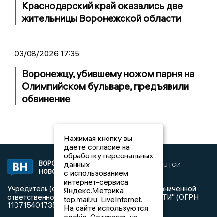
Краснодарский край оказались две
жительницы Воронежской области
03/08/2026 17:35
Воронежцу, убившему ножом парня на
Олимпийском бульваре, предъявили
обвинение
Нажимая кнопку вы
даете согласие на
обработку персональных
данных
ВОРОНЕЖСКИЕ
2019 © VORONEZHNEWS.RU | СИ
НОВОСТИ
с использованием
«Воронежские новости»
интернет-сервиса
Учредитель (соучредители): Общество с ограниченной
Яндекс.Метрика,
ответственностью "РЕГИОНАЛЬНЫЕ НОВОСТИ" (ОГРН
top.mail.ru, LiveInternet.
1107154017354)
На сайте используются
cookie. Оставаясь на