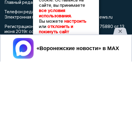
Главный редактор: Пирогов А.А.
сайте, вы принимаете
все условия
Телефон редакции: +7 (473) 262 77 92
использования.
info@voronezhnews.ru
Электронная почта редакции:
Вы можете
настроить
или
отклонить и
Регистрационный номер: серия Эл № ФС 77 - 75880 от 13
покинуть сайт
июня 2019г. согласно выписке из реестра
зарегистрированных средств массовой информации
выдана Федеральной службой по надзору в сфере связи,
Принять
информационных технологий и массовых коммуникаций
При использовании любого материала с данного сайта
гиперссылка на Сетевое издание «Воронежские новости»
обязательна.
Сообщения на сером фоне размещены на правах рекламы
@mazov
MAX
Написать директору в телеграм
или
О холдинге
Вакансии
Реклама
Дежурный по новостям