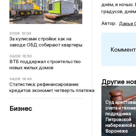
днём, и ночью.
градусов, днё
Автор:
Дарья 
07/08
10:00
За кулисами стройки: как на
заводе ОБД собирают квартиры
Коммент
04/08
16:50
ВТБ поддержал строительство
новых жилых домов
04/08
16:40
Другие но
Статистика: рефинансирование
кредитов экономит четверть платежа
Суд арестова
Бизнес
счета и техни
подрядчика
Петровской
набережной в
Воронеже