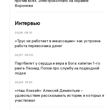
против всех. Электроколлапс на окраине
Воронежа
Интервью
01/08
08:10
«Трус не работает в инкассации»: как устроена
работа перевозчика денег
30/07
08:00
Партбилет у сердца и вера в Бога: капитан 1-го
ранга Леонид Попов про службу на подводной
лодке
30/04
19:30
«Наш Хоккей»: Алексей Дементьев –
удовольствие рассказывать истории, в которых я
участвовал