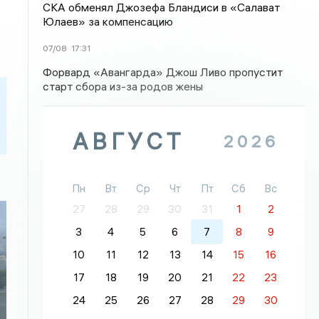
СКА обменял Джозефа Бландиси в «Салават
Юлаев» за компенсацию
07/08
17:31
Форвард «Авангарда» Джош Ливо пропустит
старт сбора из-за родов жены
АВГУСТ
2026
Пн
Вт
Ср
Чт
Пт
Сб
Вс
27
28
29
30
31
1
2
3
4
5
6
7
8
9
10
11
12
13
14
15
16
17
18
19
20
21
22
23
24
25
26
27
28
29
30