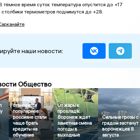
 В тёмное время суток температура опустится до +17
м столбики термометров поднимутся до +28.
Сарканайте
ируйте наши новости:
вости Общество
Колледжи
л
становятся
От жары к
ку
популярнее:
прохладе:
россияне стали
Воронеж ждет
Сильные грозы с
чаще брать
заметная смена
градом застанут
кредиты на
погоды в
воронежцев 8
обучение
выходные
августа