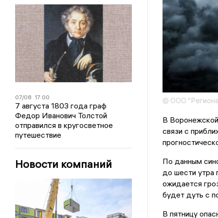
07/08
17:00
© ООО "Региона
7 августа 1803 года граф
Федор Иванович Толстой
В Воронежской
отправился в кругосветное
связи с прибли
путешествие
прогностическ
По данным сино
Новости компаний
до шести утра 
ожидается гроз
будет дуть с п
В пятницу опас