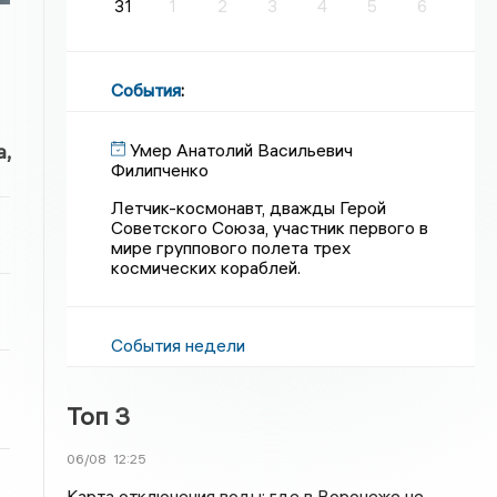
31
1
2
3
4
5
6
События
:
Умер Анатолий Васильевич
,
Филипченко
Летчик-космонавт, дважды Герой
Советского Союза, участник первого в
мире группового полета трех
космических кораблей.
События недели
Топ 3
06/08
12:25
Карта отключения воды: где в Воронеже не