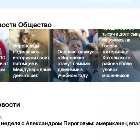
вости Общество
Кредит на 700
тысяч и долг сын
свалились на
Воронежцы
голову
поделились
Осенние каникулы
жительнице
 10
историями своих
в Воронеже
Хохольского
ичат
питомцев в
станут самыми
района после
ном
Международный
длинными в
уловок
день кошек
учебном году
мошенников
овости
5
 неделя с Александром Пироговым: американец впа