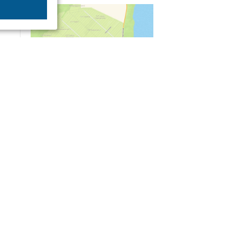
04/03
09:50
«Зимники» против «летников», а Попенков
против всех. Электроколлапс на окраине
Воронежа
Интервью
01/08
08:10
«Трус не работает в инкассации»: как устроена
работа перевозчика денег
30/07
08:00