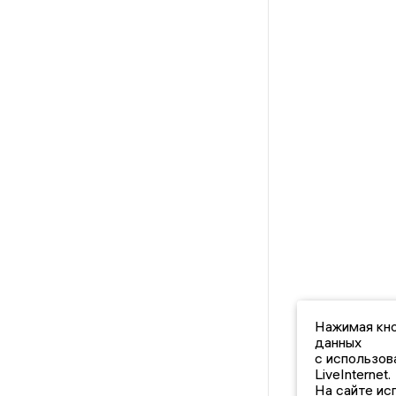
Нажимая кно
данных
с использов
LiveInternet.
На сайте ис