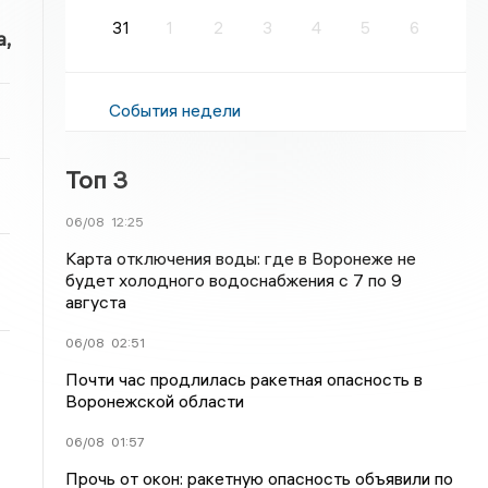
31
1
2
3
4
5
6
,
События недели
Топ 3
06/08
12:25
Карта отключения воды: где в Воронеже не
будет холодного водоснабжения с 7 по 9
августа
06/08
02:51
Почти час продлилась ракетная опасность в
Воронежской области
06/08
01:57
Прочь от окон: ракетную опасность объявили по