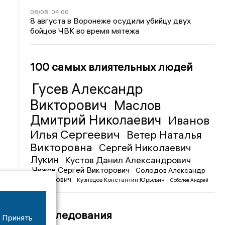
08/08
04:00
8 августа в Воронеже осудили убийцу двух
бойцов ЧВК во время мятежа
100 самых влиятельных людей
Гусев Александр
Викторович
Маслов
Дмитрий Николаевич
Иванов
Илья Сергеевич
Ветер Наталья
Викторовна
Сергей Николаевич
Лукин
Кустов Данил Александрович
Чижов Сергей Викторович
Солодов Александр
Михайлович
Кузнецов Константин Юрьевич
Соболев Андрей
Иванович
Расследования
Принять