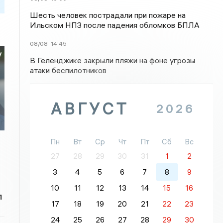
Шесть человек пострадали при пожаре на
Ильском НПЗ после падения обломков БПЛА
08/08
14:45
у
В Геленджике закрыли пляжи на фоне угрозы
атаки беспилотников
АВГУСТ
2026
Пн
Вт
Ср
Чт
Пт
Сб
Вс
27
28
29
30
31
1
2
3
4
5
6
7
8
9
10
11
12
13
14
15
16
л
17
18
19
20
21
22
23
24
25
26
27
28
29
30