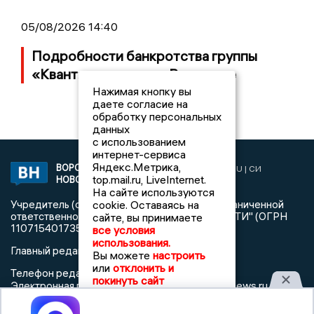
05/08/2026 14:40
Подробности банкротства группы
«Квант» с заводом в Воронеже
Нажимая кнопку вы
даете согласие на
обработку персональных
данных
с использованием
интернет-сервиса
Яндекс.Метрика,
ВОРОНЕЖСКИЕ
2019 © VORONEZHNEWS.RU | СИ
top.mail.ru, LiveInternet.
НОВОСТИ
«Воронежские новости»
На сайте используются
Учредитель (соучредители): Общество с ограниченной
cookie. Оставаясь на
ответственностью "РЕГИОНАЛЬНЫЕ НОВОСТИ" (ОГРН
сайте, вы принимаете
1107154017354)
все условия
использования.
Главный редактор: Пирогов А.А.
Вы можете
настроить
или
отклонить и
Телефон редакции: +7 (473) 262 77 92
покинуть сайт
info@voronezhnews.ru
Электронная почта редакции:
Регистрационный номер: серия Эл № ФС 77 - 75880 от 13