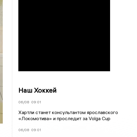
Наш Хоккей
06/08
09:01
Хартли станет консультантом ярославского
«Локомотива» и проследит за Volga Cup
06/08
09:01