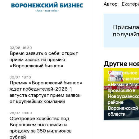
Автор:
Екатер
Присыла
получайт
03/08
16:30
Время заявить о себе: открыт
прием заявок на премию
Другие но
«Воронежский бизнес»
Смертельное
30/07
18:10
ДТП с участи
Премия «Воронежский бизнес»
«Нивы» и Niss
ждет победителей-2026: 1
произошло в
августа стартует прием заявок
Новоусманск
от крупнейших компаний
районе
Воронежской
28/07
18:09
области
Осетровое хозяйство под
Воронежем выставили на
продажу за 350 миллионов
рублей