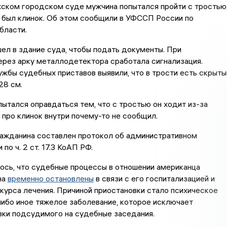
ском городском суде мужчина попытался пройти с тростью
 был клинок. Об этом сообщили в УФССП России по
бласти.
ел в здание суда, чтобы подать документы. При
рез арку металлодетектора сработала сигнализация.
жбы судебных приставов выявили, что в трости есть скрыты
28 см.
ытался оправдаться тем, что с тростью он ходит из-за
о про клинок внутри почему-то не сообщил.
ражданина составлен протокол об административном
по ч. 2 ст. 17.3 КоАП РФ.
ось, что судебные процессы в отношении американца
на
временно остановлены
в связи с его госпитализацией и
урса лечения. Причиной приостановки стало психическое
ибо иное тяжелое заболевание, которое исключает
вки подсудимого на судебные заседания.