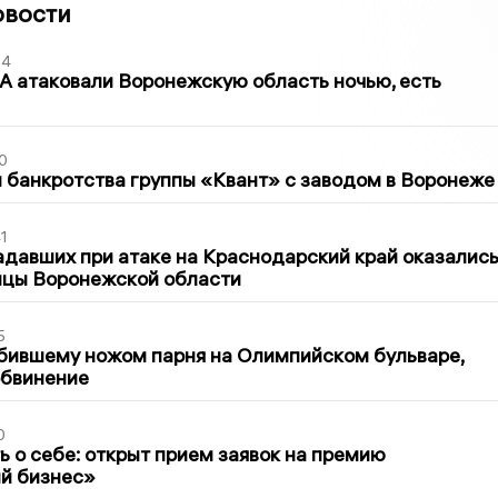
овости
54
 атаковали Воронежскую область ночью, есть
0
банкротства группы «Квант» с заводом в Воронеже
1
давших при атаке на Краснодарский край оказалис
ицы Воронежской области
5
бившему ножом парня на Олимпийском бульваре,
обвинение
0
ь о себе: открыт прием заявок на премию
й бизнес»