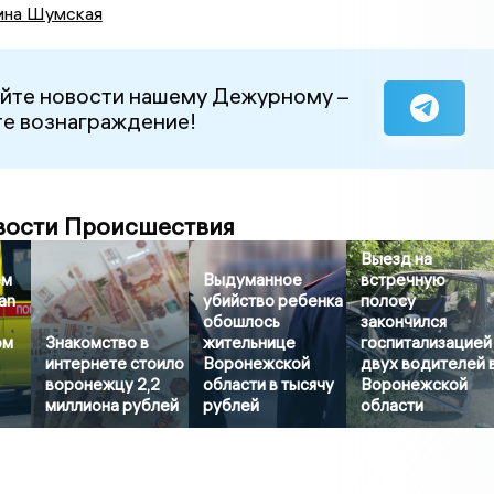
ина Шумская
йте новости нашему Дежурному –
е вознаграждение!
вости Происшествия
Выезд на
ем
Выдуманное
встречную
an
убийство ребенка
полосу
обошлось
закончился
ом
Знакомство в
жительнице
госпитализацией
интернете стоило
Воронежской
двух водителей 
воронежцу 2,2
области в тысячу
Воронежской
миллиона рублей
рублей
области