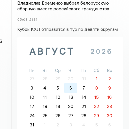
Владислав Еременко выбрал белорусскую
,
сборную вместо российского гражданства
05/08
21:31
Кубок КХЛ отправится в тур по девяти округам
й
АВГУСТ
2026
Пн
Вт
Ср
Чт
Пт
Сб
Вс
27
28
29
30
31
1
2
3
4
5
6
7
8
9
10
11
12
13
14
15
16
17
18
19
20
21
22
23
24
25
26
27
28
29
30
31
1
2
3
4
5
6