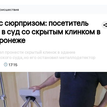
оисшествия
с сюрпризом: посетитель
в суд со скрытым клинком в
ронеже
л пронести скрытый клинок в здание
кого суда, но его остановил металлодетектор
17:15