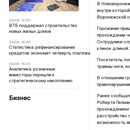
В Нововоронеж
внутри которой
Воронежской о
04/08
16:50
ВТБ поддержал строительство
Горожанин приш
новых жилых домов
прохождении че
Сотрудники слу
04/08
16:40
Статистика: рефинансирование
клинок длиной 
кредитов экономит четверть платежа
Посетитель поп
04/08
16:20
травмы ноги, н
Аналитика: розничные
инвесторы перешли к
В отношении г
стратегическому накоплению
правонарушении 
Ранее сообщал
Бизнес
Роберта Гилма
прохождением к
расстройство л
возможность я