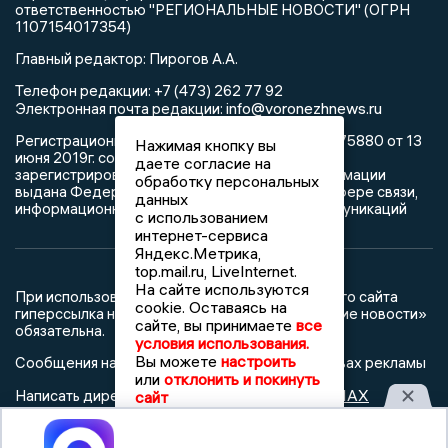
ответственностью "РЕГИОНАЛЬНЫЕ НОВОСТИ" (ОГРН
1107154017354)
Главный редактор: Пирогов А.А.
Телефон редакции: +7 (473) 262 77 92
info@voronezhnews.ru
Электронная почта редакции:
Регистрационный номер: серия Эл № ФС 77 - 75880 от 13
Нажимая кнопку вы
июня 2019г. согласно выписке из реестра
даете согласие на
зарегистрированных средств массовой информации
обработку персональных
выдана Федеральной службой по надзору в сфере связи,
данных
информационных технологий и массовых коммуникаций
с использованием
интернет-сервиса
Яндекс.Метрика,
top.mail.ru, LiveInternet.
На сайте используются
При использовании любого материала с данного сайта
cookie. Оставаясь на
гиперссылка на Сетевое издание «Воронежские новости»
сайте, вы принимаете
все
обязательна.
условия использования.
Вы можете
настроить
Сообщения на сером фоне размещены на правах рекламы
или
отклонить и покинуть
@mazov
MAX
Написать директору в телеграм
или
сайт
Принять