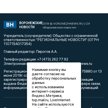
ВОРОНЕЖСКИЕ
2019 © VORONEZHNEWS.RU | СИ
НОВОСТИ
«Воронежские новости»
Учредитель (соучредители): Общество с ограниченной
ответственностью "РЕГИОНАЛЬНЫЕ НОВОСТИ" (ОГРН
1107154017354)
Главный редактор: Пирогов А.А.
Телефон редакции: +7 (473) 262 77 92
info@voronezhnews.ru
Электронная почта редакции:
Нажимая кнопку вы
Регистрационный номер: серия Эл № ФС 77 - 75880 от 13
даете согласие на
июня 2019г. согласно выписке из реестра
обработку персональных
зарегистрированных средств массовой информации
данных
выдана Федеральной службой по надзору в сфере связи,
с использованием
информационных технологий и массовых коммуникаций
интернет-сервиса
Яндекс.Метрика,
top.mail.ru, LiveInternet.
На сайте используются