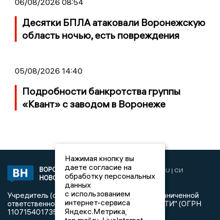
06/08/2026 08:54
Десятки БПЛА атаковали Воронежскую
область ночью, есть повреждения
05/08/2026 14:40
Подробности банкротства группы
«Квант» с заводом в Воронеже
Нажимая кнопку вы
даете согласие на
ВОРОНЕЖСКИЕ
2019 © VORONEZHNEWS.RU | СИ
обработку персональных
НОВОСТИ
«Воронежские новости»
данных
с использованием
Учредитель (соучредители): Общество с ограниченной
интернет-сервиса
ответственностью "РЕГИОНАЛЬНЫЕ НОВОСТИ" (ОГРН
Яндекс.Метрика,
1107154017354)