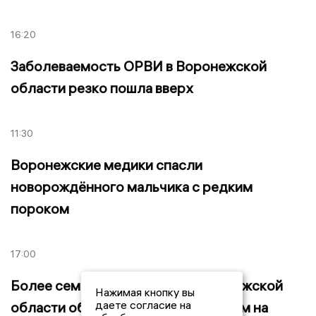
16:20
Заболеваемость ОРВИ в Воронежской
области резко пошла вверх
11:30
Воронежские медики спасли
новорождённого мальчика с редким
пороком
17:00
Более семи тысяч жителей Воронежской
Нажимая кнопку вы
даете согласие на
области обратились с подозрением на