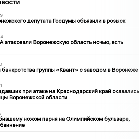
овости
39
нежского депутата Госдумы объявили в розыск
54
 атаковали Воронежскую область ночью, есть
0
банкротства группы «Квант» с заводом в Воронеже
1
давших при атаке на Краснодарский край оказалис
ицы Воронежской области
5
бившему ножом парня на Олимпийском бульваре,
обвинение
2