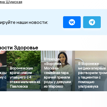
ина Шумская
ируйте наши новости:
вости Здоровье
В поезде
«Воронеж –
В Воронеже
Воронежские
Москва»
медики впервые
ажды
врачи спасли
семейная пара
растворили тро
ну с
упавшего с 4
врачей приняли
у пациентки с
этажа мальчика из
роды у девушки
помощью
Павловска
из Марокко
ультразвука