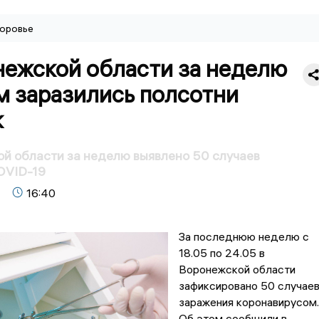
оровье
нежской области за неделю
м заразились полсотни
к
й области за неделю выявлено 50 случаев
OVID-19
16:40
За последнюю неделю с
18.05 по 24.05 в
Воронежской области
зафиксировано 50 случае
заражения коронавирусом.
Об этом сообщили в