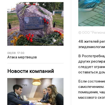
© ООО "Региона
48 жителей реги
эпидемиологии 
06/08
17:00
В Роспотребна
Атака мертвецов
других респира
следует ограни
Новости компаний
оставаться дом
Если состояние
самолечением.
помещения, чащ
массового ско