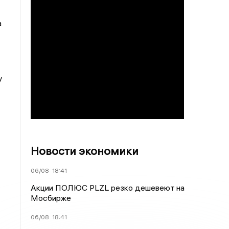
а
у
Новости экономики
06/08
18:41
Акции ПОЛЮС PLZL резко дешевеют на
Мосбирже
06/08
18:41