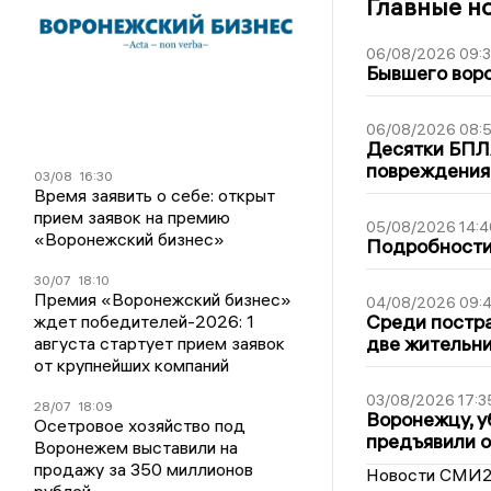
Главные н
06/08/2026 09:
Бывшего воро
06/08/2026 08:
Десятки БПЛА
повреждения
03/08
16:30
Время заявить о себе: открыт
прием заявок на премию
05/08/2026 14:4
«Воронежский бизнес»
Подробности 
30/07
18:10
Премия «Воронежский бизнес»
04/08/2026 09:4
Среди постра
ждет победителей-2026: 1
две жительн
августа стартует прием заявок
от крупнейших компаний
03/08/2026 17:3
28/07
18:09
Воронежцу, у
Осетровое хозяйство под
предъявили 
Воронежем выставили на
продажу за 350 миллионов
Новости СМИ
рублей