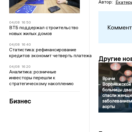
Автор:
Екатер
04/08
16:50
Коммент
ВТБ поддержал строительство
новых жилых домов
04/08
16:40
Статистика: рефинансирование
кредитов экономит четверть платежа
Другие но
04/08
16:20
Аналитика: розничные
инвесторы перешли к
Врачи
стратегическому накоплению
Воронежской
больницы дв
спасли женщи
Бизнес
заболеванием
аорты