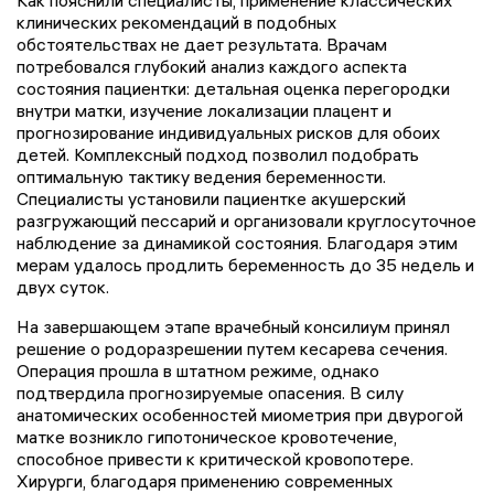
Как пояснили специалисты, применение классических
клинических рекомендаций в подобных
обстоятельствах не дает результата. Врачам
потребовался глубокий анализ каждого аспекта
состояния пациентки: детальная оценка перегородки
внутри матки, изучение локализации плацент и
прогнозирование индивидуальных рисков для обоих
детей. Комплексный подход позволил подобрать
оптимальную тактику ведения беременности.
Специалисты установили пациентке акушерский
разгружающий пессарий и организовали круглосуточное
наблюдение за динамикой состояния. Благодаря этим
мерам удалось продлить беременность до 35 недель и
двух суток.
На завершающем этапе врачебный консилиум принял
решение о родоразрешении путем кесарева сечения.
Операция прошла в штатном режиме, однако
подтвердила прогнозируемые опасения. В силу
анатомических особенностей миометрия при двурогой
матке возникло гипотоническое кровотечение,
способное привести к критической кровопотере.
Хирурги, благодаря применению современных